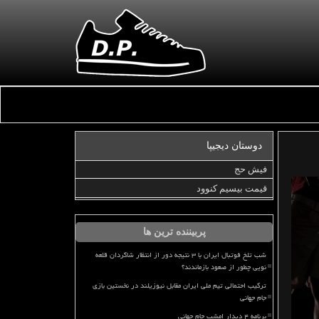
دوستان دیجیپا
فیش حج
قیمت بیسیم کنوود
پربیننده ترین ها
شب تلخ فوتبال ایران با ۳ نتیجه دور از انتظار شاگردان قلعه
نویی چطور از صعود بازماندند؟
ترکیب احتمالی تیم ملی ایران مقابل نیوزیلند در نخستین بازی
جام جهانی
برنامه ۴ دیدار امشب جام جهانی