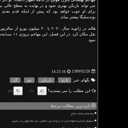
می تواند بازیکن بهتری شود و در نهایت به سطح عالی بر
برای او خوب خواهد بود که پیش از اینکه قدم بعدی را
بوندسلیگا بیشتر بماند.
هالند در ژانویه سال ۲۰۲۰ با ۲۰ میلیون یورو
نقل مکان کرد. در این فصل، این مهاجم نروژی ۱۱
مسابقه
نمود.
1399/02/26
14:25:16
تگهای خبر:
بازی
,
بازیكن
,
تیم
,
گل
این مطلب را می پسندید؟
(0)
(1)
تازه ترین مطالب مرتبط
تیم بعدی محمد صلاح
استقبال گسترده هواداران از دروازه بان شگفتی ساز جام جهانی در شیلی