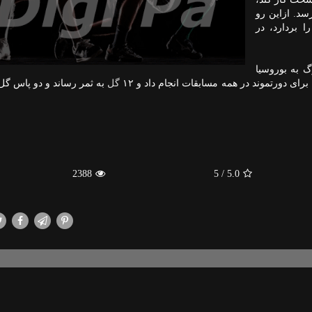
سد. ازاین رو
 بردارد، در
 از سالزبورگ به بوروسیا
برای دورتموند در همه مسابقات انجام داد و ۱۲
گل
به ثمر رساند و دو پاس گل
2388
/ 5
5.0