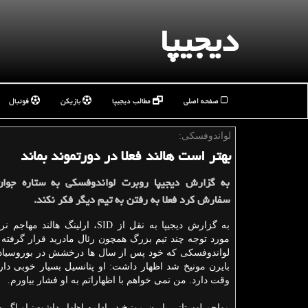
دیجیپا
صفحه اصلی
مطالب دیجیپا
بازیکن
فوتبال
لواندوفسكی:
بهتر است هالند فعلا در دورتموند بماند
به گزارش دیجیپا روبرت لواندوفسكی به ستاره جوا
سفارش كرد فعلا به رفتن به تیم دیگر فكر نكند.
به گزارش دیجیپا به نقل از SID، ارلینگ ها
مورد توجه چند تیم بزرگ همچون رئال مادرید قرار گرفت
لواندوفسکی که خود پس از سال ها درخشش در بوروسیادو
بایرن مونیخ شد اظهار داشت: او پتانسیل بسیار خوبی دارد
وقت دارد. من نمی خواهم با اظهاراتم به او فشار بیاورم.
مهاجم لهستانی بایرن مونیخ در ادامه اظهار داشت: او اگر 