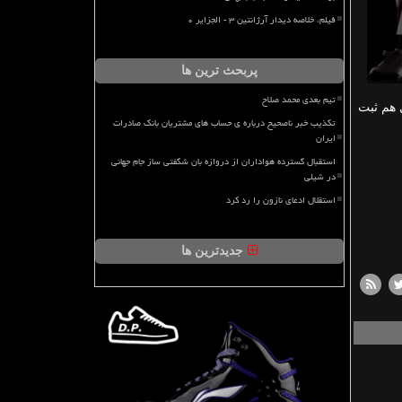
فیلم، خلاصه دیدار آرژانتین ۳ - الجزایر ۰
پربحث ترین ها
تیم بعدی محمد صلاح
 هم ثبت
تکذیب خبر ناصحیح درباره ی حساب های مشتریان بانک صادرات
ایران
استقبال گسترده هواداران از دروازه بان شگفتی ساز جام جهانی
در شیلی
استقلال ادعای نازون را رد کرد
جدیدترین ها