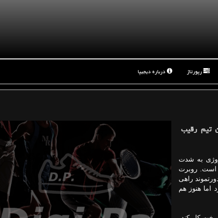
رپورتاژ
درباره دیجیپا
ن تیم رقیب
لند مهاجم نروژی به شدت
ه است. روبرت
رتموند راهی
 اما هنوز هم
سخت کار کند،