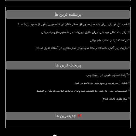
پربیننده ترین ها
شب تلخ فوتبال ایران با ۳ نتیجه دور از انتظار شاگردان قلعه نویی چطور از صعود بازماندند؟
ترکیب احتمالی تیم ملی ایران مقابل نیوزیلند در نخستین بازی جام جهانی
برنامه ۴ دیدار امشب جام جهانی
بلژیک زیر آتش انتقادات رسانه های خودی نسل طلایی در آستانه افول است!
پربحث ترین ها
آینده نامعلوم طارمی در المپیاکوس
هشدار سرمربی پرسپولیس به جاسوس تیم
وینیسیوس در رئال مادرید ماندنی شد پایان شایعات جدایی بازیکن پرحاشیه
تیم بعدی محمد صلاح
جدیدترین ها