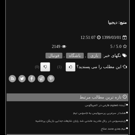
منبع:
دیجیپا
1399/03/01
12:51:07
2149
/ 5
5.0
تگهای خبر:
بازی
,
باشگاه
,
فوتبال
این مطلب را می پسندید؟
(0)
(1)
تازه ترین مطالب مرتبط
آینده نامعلوم طارمی در المپیاکوس
هشدار سرمربی پرسپولیس به جاسوس تیم
وینیسیوس در رئال مادرید ماندنی شد پایان شایعات جدایی بازیکن پرحاشیه
تیم بعدی محمد صلاح