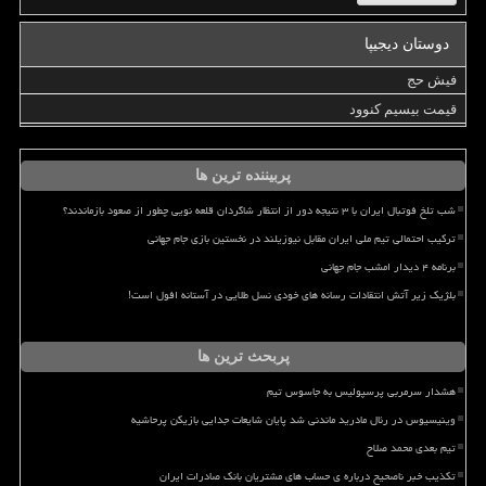
دوستان دیجیپا
فیش حج
قیمت بیسیم کنوود
پربیننده ترین ها
شب تلخ فوتبال ایران با ۳ نتیجه دور از انتظار شاگردان قلعه نویی چطور از صعود بازماندند؟
ترکیب احتمالی تیم ملی ایران مقابل نیوزیلند در نخستین بازی جام جهانی
برنامه ۴ دیدار امشب جام جهانی
بلژیک زیر آتش انتقادات رسانه های خودی نسل طلایی در آستانه افول است!
پربحث ترین ها
هشدار سرمربی پرسپولیس به جاسوس تیم
وینیسیوس در رئال مادرید ماندنی شد پایان شایعات جدایی بازیکن پرحاشیه
تیم بعدی محمد صلاح
تکذیب خبر ناصحیح درباره ی حساب های مشتریان بانک صادرات ایران