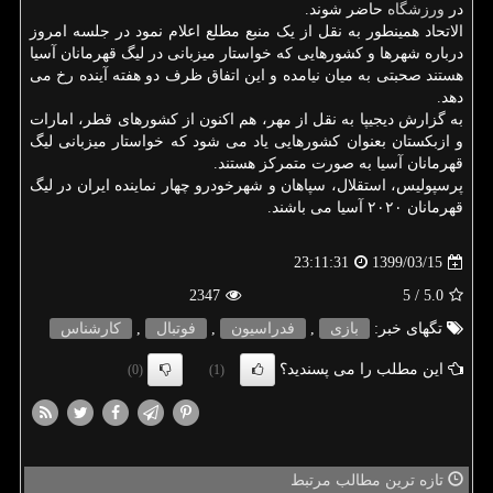
در
ورزشگاه
حاضر شوند.
الاتحاد همینطور به نقل از یک منبع مطلع اعلام نمود در جلسه امروز
درباره شهرها و کشورهایی که خواستار میزبانی در لیگ قهرمانان آسیا
هستند صحبتی به میان نیامده و این اتفاق ظرف دو هفته آینده رخ می
دهد.
به گزارش دیجیپا به نقل از مهر، هم اکنون از کشورهای قطر، امارات
و ازبکستان بعنوان کشورهایی یاد می شود که خواستار میزبانی لیگ
قهرمانان آسیا به صورت متمرکز هستند.
پرسپولیس، استقلال، سپاهان و شهرخودرو چهار نماینده ایران در لیگ
قهرمانان ۲۰۲۰ آسیا می باشند.
1399/03/15
23:11:31
2347
/ 5
5.0
تگهای خبر:
بازی
,
فدراسیون
,
فوتبال
,
كارشناس
این مطلب را می پسندید؟
(0)
(1)
تازه ترین مطالب مرتبط