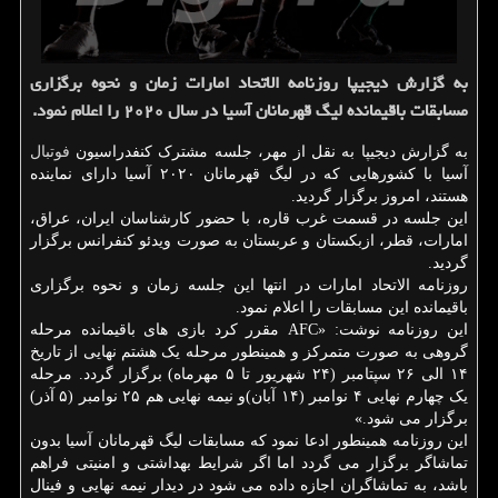
به گزارش دیجیپا روزنامه الاتحاد امارات زمان و نحوه برگزاری
مسابقات باقیمانده لیگ قهرمانان آسیا در سال ۲۰۲۰ را اعلام نمود.
به گزارش دیجیپا به نقل از مهر، جلسه مشترک کنفدراسیون
فوتبال
آسیا با کشورهایی که در لیگ قهرمانان ۲۰۲۰ آسیا دارای نماینده
هستند، امروز برگزار گردید.
این جلسه در قسمت غرب قاره، با حضور کارشناسان ایران، عراق،
امارات، قطر، ازبکستان و عربستان به صورت ویدئو کنفرانس برگزار
گردید.
روزنامه الاتحاد امارات در انتها این جلسه زمان و نحوه برگزاری
باقیمانده این مسابقات را اعلام نمود.
این روزنامه نوشت: «AFC مقرر کرد بازی های باقیمانده مرحله
گروهی به صورت متمرکز و همینطور مرحله یک هشتم نهایی از تاریخ
۱۴ الی ۲۶ سپتامبر (۲۴ شهریور تا ۵ مهرماه) برگزار گردد. مرحله
یک چهارم نهایی ۴ نوامبر (۱۴ آبان)و نیمه نهایی هم ۲۵ نوامبر (۵ آذر)
برگزار می شود.»
این روزنامه همینطور ادعا نمود که مسابقات لیگ قهرمانان آسیا بدون
تماشاگر برگزار می گردد اما اگر شرایط بهداشتی و امنیتی فراهم
باشد، به تماشاگران اجازه داده می شود در دیدار نیمه نهایی و فینال