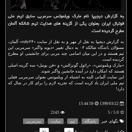
به گزارش دیجیپا نام مارك ویلموتس سرمربی سابق تیم ملی
فوتبال ایران بعنوان یكی از گزینه های هدایت تیم شالكه آلمان
مطرح گردیده است.
به گزارش دیجیپا به نقل از مهر و به نقل از سایت «ruhr۲۴» آلمان،
مسؤلان
باشگاه
شالکه ۰۴ به دنبال تغییر «دیوید واگنر» سرمربی این
تیم هستند و در این میان اسامی چند مربی برای جانشینی او مطرح
گردیده است.
«مارک ویلموتس»، «رائول گونزالس» و «فن بومل» سه گزینه اصلی
هستند که امکان دارد در آینده جانشین واگنر شوند.
این سایت آلمانی البته به اشتباه از ویلموتس بعنوان سرمربی فعلی
تیم ملی ایران یاد کرده است که تجربه لازم را برای کار در شال که
دارد!
1399/03/22
13:44:59
2143
/ 5
5.0
تگهای خبر:
باشگاه
,
تیم
,
سایت
,
سرمربی