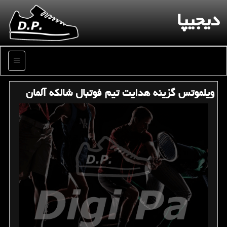
دیجیپا
منو
ویلموتس گزینه هدایت تیم فوتبال شالكه آلمان