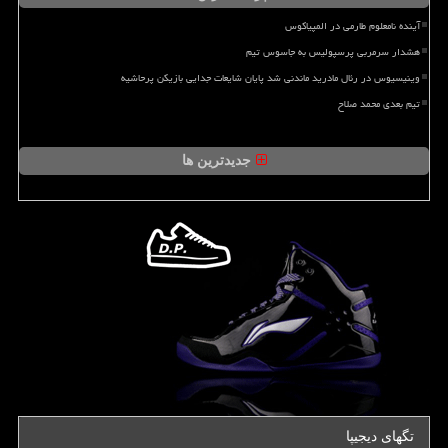
آینده نامعلوم طارمی در المپیاکوس
هشدار سرمربی پرسپولیس به جاسوس تیم
وینیسیوس در رئال مادرید ماندنی شد پایان شایعات جدایی بازیکن پرحاشیه
تیم بعدی محمد صلاح
جدیدترین ها
تگهای دیجیپا