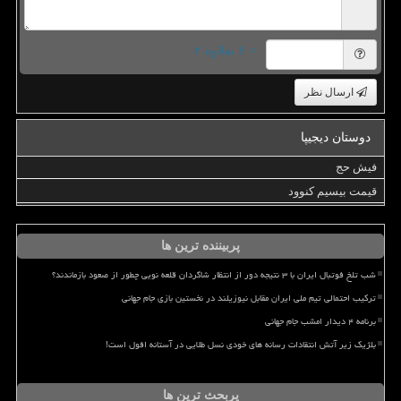
= ۶ بعلاوه ۲
ارسال نظر
دوستان دیجیپا
فیش حج
قیمت بیسیم کنوود
پربیننده ترین ها
شب تلخ فوتبال ایران با ۳ نتیجه دور از انتظار شاگردان قلعه نویی چطور از صعود بازماندند؟
ترکیب احتمالی تیم ملی ایران مقابل نیوزیلند در نخستین بازی جام جهانی
برنامه ۴ دیدار امشب جام جهانی
بلژیک زیر آتش انتقادات رسانه های خودی نسل طلایی در آستانه افول است!
پربحث ترین ها