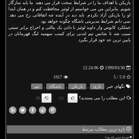
بازیکن یا اهداف ما را در شرایط سخت قرار می دهند. ما باید سازگار
شویم. بنابراین من می خواستم از لوئیز محافظت کنم و در همان ابتدا
او را بازیکن آزاد نکردم. باید دید در آینده چه اتفاقاتی رخ می دهد.
نمی دانم شرایط مدیریتی باشگاه چگونه خواهد بود.
عملکرد کابوس وار داوید لوئیز با دادن یک پنالتی و اخراج برابر سیتی
سبب شد تا شانس تیم لندنی برای کسب سهمیه لیگ قهرمانان در
پایین ترین حد خود قرار بگیرد.
1399/03/30
12:24:06
1917
/ 5
5.0
تگهای خبر:
بازی
,
بازیكن
,
باشگاه
,
تیم
این مطلب را می پسندید؟
(0)
(1)
تازه ترین مطالب مرتبط
خورخه مسی که بود؟