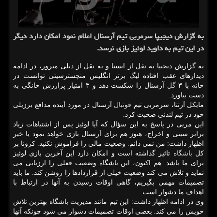
به گزارش دیجیپا سرمربی تیم آرسنال اعلام نمود امكان دارد دیگر
در این تیم به داوید لوئیز بازی نرسد.
به گزارش دیجیپا به نقل از ایسنا و به نقل از دیلی میرور، در ادامه
دیدارهای عقب افتاده لیگ برتر انگلیس منچسترسیتی توانست در
خانه با ۳
گل
آرسنال را شکست دهد و ۳ امتیاز پرارزش خانگی به
دست بیاورد.
مایکل آرتتا، سرمربی تیم
فوتبال
آرسنال در مورد آینده مدافع برزیلی
خود در تیم لندنی صحبت کرد.
این مربی در پاسخ به این سؤال که آیا لوئیز پس از اشتباهات زیاد
برابر سیتی و اخراج، هنوز هم برای آرسنال بازی خواهد نمود یا خیر
اظهار داشت: من نمی دانم. وضعیت مالی را فراموش نکنید. کرونا بر
کل
باشگاه
تاثیر گذاشته است و امکان دارد این آخرین بازی لوئیز
برای ما باشد. هم اکنون، این باشگاه وضعیت فعلی را ارزیابی می
نماید و تلاش می کند وضعیت خیلی از قراردادها را روشن کند. ما باید
تصمیمات مهمی بگیریم، گاهی اوقات رسیدن به آنها در ارتباط با
اهداف ما دشوار است.
وی در ادامه اظهار داشت: این تیم مانند مدیریت باشگاه بهترین تلاش
خویش را می کند. بعضی اوقات تصمیمات دشوار می شود چونکه آنها