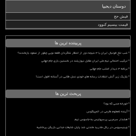
دوستان دیجیپا
فیش حج
قیمت بیسیم کنوود
پربیننده ترین ها
شب تلخ فوتبال ایران با ۳ نتیجه دور از انتظار شاگردان قلعه نویی چطور از صعود بازماندند؟
ترکیب احتمالی تیم ملی ایران مقابل نیوزیلند در نخستین بازی جام جهانی
برنامه ۴ دیدار امشب جام جهانی
بلژیک زیر آتش انتقادات رسانه های خودی نسل طلایی در آستانه افول است!
پربحث ترین ها
خورخه مسی که بود؟
آینده نامعلوم طارمی در المپیاکوس
هشدار سرمربی پرسپولیس به جاسوس تیم
وینیسیوس در رئال مادرید ماندنی شد پایان شایعات جدایی بازیکن پرحاشیه