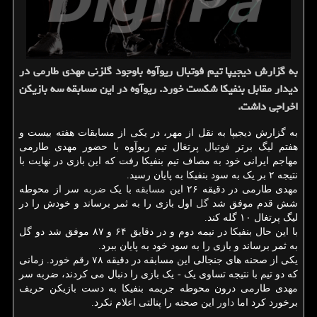
به گزارش دیجیپا تیم فوتبال ریوآوه باوجود گلزنی مهدی طارمی در
دیدار مقابل بنفیكا شكست خورد. ریوآوه در این مسابقه سه بازیكن
اخراجی داشت.
به گزارش دیجیپا به نقل از مهر، در یکی از مسابقات هفته بیست و
هفتم لیگ برتر
فوتبال
پرتغال تیم ریوآوه با حضور مهدی طارمی
مهاجم ایرانی خود به مصاف تیم بنفیکا رفت که این بازی در نهایت با
نتیجه ۲ بر یک به سود بنفیکا به پایان رسید.
مهدی طارمی در دقیقه ۲۶ این
مسابقه
با یک
ضربه
سر از محوطه
شش قدم موفق شد
گل
اول بازی را به ثمر برساند و خودش را در
لیگ پرتغال ۱۰ گله کند.
با این حال بنفیکا در نیمه دوم و در دقایق ۶۴ و ۸۷ موفق شد دو گل
به ثمر برساند و بازی را به سود خود به پایان ببرد.
یکی از صحنه های جنجالی این مسابقه در دقیقه ۷۸ رقم خورد. زمانی
که دو تیم با نتیجه تساوی یک - یک بازی را دنبال می کردند، ضربه سر
مهدی طارمی درون محوطه جریمه بنفیکا به دست بازیکن حریف
برخورد کرد اما
داور
این صحنه را پنالتی اعلام نکرد.