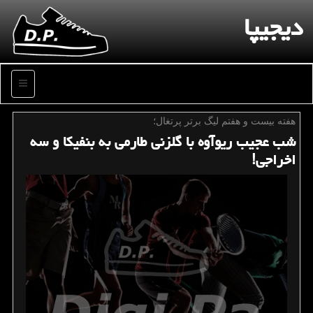
دیجیپا
منو
هفته بیست و هفتم لیگ برتر پرتغال؛
شب عجیب ریوآوه با گلزنی طارمی به بنفیكا و سه
اخراجی!