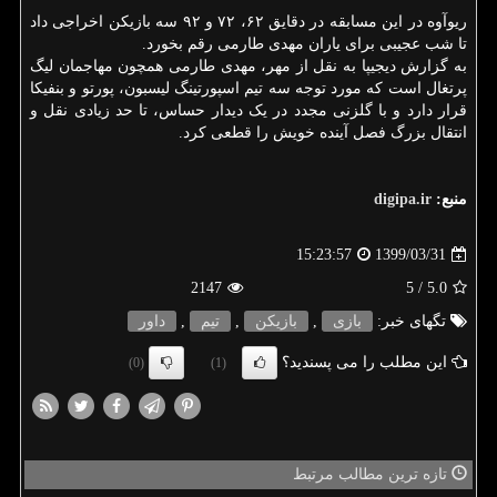
ریوآوه در این مسابقه در دقایق ۶۲، ۷۲ و ۹۲ سه بازیکن اخراجی داد
تا شب عجیبی برای یاران مهدی طارمی رقم بخورد.
به گزارش دیجیپا به نقل از مهر، مهدی طارمی همچون مهاجمان لیگ
پرتغال است که مورد توجه سه تیم اسپورتینگ لیسبون، پورتو و بنفیکا
قرار دارد و با گلزنی مجدد در یک دیدار حساس، تا حد زیادی نقل و
انتقال بزرگ فصل آینده خویش را قطعی کرد.
منبع:
digipa.ir
1399/03/31
15:23:57
2147
/ 5
5.0
تگهای خبر:
بازی
,
بازیكن
,
تیم
,
داور
این مطلب را می پسندید؟
(0)
(1)
تازه ترین مطالب مرتبط