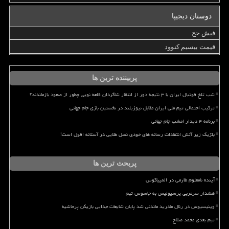
دوستان دیجیپا
فیش حج
قیمت بیسیم کنوود
پربیننده ترین ها
شب تلخ فوتبال ایران با ۳ نتیجه دور از انتظار شاگردان قلعه نویی چطور از صعود بازماندند؟
ترکیب احتمالی تیم ملی ایران مقابل نیوزیلند در نخستین بازی جام جهانی
برنامه ۴ دیدار امشب جام جهانی
بلژیک زیر آتش انتقادات رسانه های خودی نسل طلایی در آستانه افول است!
پربحث ترین ها
آینده نامعلوم طارمی در المپیاکوس
هشدار سرمربی پرسپولیس به جاسوس تیم
وینیسیوس در رئال مادرید ماندنی شد پایان شایعات جدایی بازیکن پرحاشیه
تیم بعدی محمد صلاح