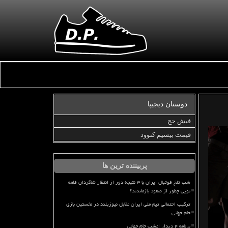
دوستان دیجیپا
فیش حج
قیمت بیسیم کنوود
پربیننده ترین ها
شب تلخ فوتبال ایران با ۳ نتیجه دور از انتظار شاگردان قلعه
نویی چطور از صعود بازماندند؟
ترکیب احتمالی تیم ملی ایران مقابل نیوزیلند در نخستین بازی
جام جهانی
برنامه ۴ دیدار امشب جام جهانی