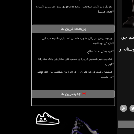
بلژیک زیر آتش انتقادات رسانه های خودی نسل طلایی در آستانه
افول است!
پربحث ترین ها
کنم چون
وینیسیوس در رئال مادرید ماندنی شد پایان شایعات جدایی
بازیکن پرحاشیه
ستانه و
تیم بعدی محمد صلاح
تکذیب خبر ناصحیح درباره ی حساب های مشتریان بانک صادرات
ایران
استقبال گسترده هواداران از دروازه بان شگفتی ساز جام جهانی
در شیلی
جدیدترین ها