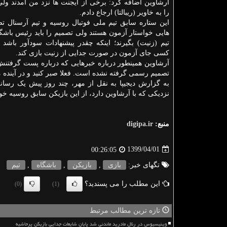
آرشاوین اضافه کرد: برخی از ایجنت ها نزد من آمدند ولی
را به خاویر (ریبالتا) ارجاع دادم.
این ستاره سابق تیم ملی فوتبال روسیه و تیم آرسنال تص
هایی خواستار آزمون هستند ولی تصمیم را باید رئیس باش
تیم (زنیت) بگیرند؛ اینکه چقدر پیشنهادات سودآور باشد و
کسی جای آزمون در صورت جدایی از زنیت بازی کند.
آرشاوین همینطور درباره خبرهایی که درباره پست گرفتن
تصمیم رسمی گرفته نشده است. فعلا صبر کنید و در آینده 
به گزارش دیجیپا به نقل از مهر، چند روز پیش یک رسانه 
نزدیکی که با آرشاوین دارد، از این بازیکن سابق روسیه خوا
منبع:
digipa.ir
1399/04/01
00:26:05
تگهای خبر:
بازی
,
بازیكن
,
باشگاه
,
تیم
این مطلب را می پسندید؟
(0)
(1)
تازه ترین مطالب مرتبط
وینیسیوس در رئال مادرید ماندنی شد پایان شایعات جدایی بازیکن پرحاشیه