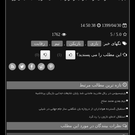
1399/04/30
14:50:38
1762
/ 5
5.0
تگهای خبر:
بازی
,
بازیكن
,
تیم
,
رقابت
این مطلب را می پسندید؟
(0)
(1)
تازه ترین مطالب مرتبط
وینیسیوس در رئال مادرید ماندنی شد پایان شایعات جدایی بازیکن پرحاشیه
تیم بعدی محمد صلاح
استقبال گسترده هواداران از دروازه بان شگفتی ساز جام جهانی در شیلی
استقلال ادعای نازون را رد کرد
نظرات بینندگان در مورد این مطلب