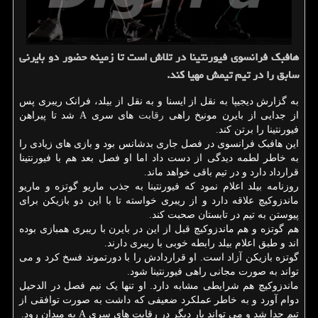
هافبك فرانسوی فیورنتینا در تلاش است تا زمینه حضور دو بایرنی
سابق را در تیم تیمش مهیا كند.
به گزارش دیجیپا به نقل از ایسنا و به نقل از بیلد، فرانک ریبری پس
از جدایی از بایرن مونیخ راهی
رقابت
های سری A شد تا پیراهن
فیورنتینا را برتن کند.
این هافبک فرانسوی در فصل جاری بدشانس بود و بازی های زیادی را
به خاطر لطمه دیدگی از دست داد اما او فصل بعد هم با فیورنتینا
قرارداد دارد و در تیم باقی خواهد ماند.
روزنامه بیلد اعلام نمود که فیورنتینا به جذب ماریو گوتزه و ماریو
ماندزوکیچ علاقه دارد و از ریبری خواسته تا با این دو بازیکن برای
پیوستن به تیم در تابستان صحبت کند.
هم گوتزه و هم ماندزوکیچ قبل از این در بایرن با ریبری همبازی بوده
اند و طبق اعلام بیلد رابطه خوبی با ریبری دارند.
گوتزه بازیکن آزاد است. او قراردادش را با دورتموند فسخ کرد و می
تواند به صورت مجانی راهی فیورنتینا شود.
ماندزوکیچ هم شرایطی مشابه دارد. او تنها یک نیم فصل در الدحیل
دوام آورد و به خاطر عملکرد ضعیفی که داشت به صورت توافقی از
تیم جدا شد و می تواند بار دیگر در رقابت های سری A به میدان رود.