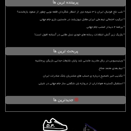
پربیننده ترین ها
شب تلخ فوتبال ایران با ۳ نتیجه دور از انتظار شاگردان قلعه نویی چطور از صعود بازماندند؟
ترکیب احتمالی تیم ملی ایران مقابل نیوزیلند در نخستین بازی جام جهانی
برنامه ۴ دیدار امشب جام جهانی
بلژیک زیر آتش انتقادات رسانه های خودی نسل طلایی در آستانه افول است!
پربحث ترین ها
وینیسیوس در رئال مادرید ماندنی شد پایان شایعات جدایی بازیکن پرحاشیه
تیم بعدی محمد صلاح
تکذیب خبر ناصحیح درباره ی حساب های مشتریان بانک صادرات ایران
استقبال گسترده هواداران از دروازه بان شگفتی ساز جام جهانی در شیلی
جدیدترین ها