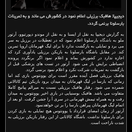
دیجیپا: هافبك برزیلی اعلام نمود در كشورش می ماند و به تمرینات
بارسلونا برنمی گردد.
به گزارش دیجیپا به نقل از ایسنا و به نقل از موندو دپورتیوو، آرتور
ملو به
باشگاه
بارسلونا اعلام نمود که در تعطیلات در برزیل به سر
می برد و تمایلی به بازگشت ندارد تا برای لیگ قهرمانان اروپا تمرین
کند. در مقابل باشگاه بارسلونا به بازیکن برزیلی یادآوری کرد که
اجازه ندارد در کشورش بماند و اعلام نمود اگر برنگردد پرونده
انضباطی برایش باز می شود. آرتور در تست های پزشکی قبل از
بازگشت به تمرینات شرکت نکرد و اعلام نمود برنمی گردد.
هافبک برزیلی فصل آینده مقرر است برای یوونتوس بازی کند اما
زمانی که بارسا در لیگ قهرمانان به میدان برود بازیکن تیم کاتالانی
شمرده می شود. رفتار هافبک برزیلی نسبت به میرالم پیانیچ کاملا
متفاوت می باشد. هافبک بوسنیایی در بازی اخیر یوونتوس به میدان
رفت و به همراه تیمش قهرمانی در سری آ را جشن گرفت. او بعد از
اتمام لیگ قهرمانان پیراهن بارسا را بر تن خواهدنمود.
آرتور از زمان امضای قرارداد با یوونتوس هیچ تمایلی به بازی کردن
برای بارسلونا نداشت. باشگاه کالاتانی از این رفتار بازیکن برزیلی به
شدت ناراحت است.