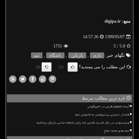
منبع:
digipa.ir
1399/05/07
14:57:26
1751
/ 5
5.0
تگهای خبر:
بازی
,
بازیكن
,
باشگاه
,
تیم
این مطلب را می پسندید؟
(0)
(1)
تازه ترین مطالب مرتبط
آینده نامعلوم طارمی در المپیاکوس
هشدار سرمربی پرسپولیس به جاسوس تیم
وینیسیوس در رئال مادرید ماندنی شد پایان شایعات جدایی بازیکن پرحاشیه
تیم بعدی محمد صلاح