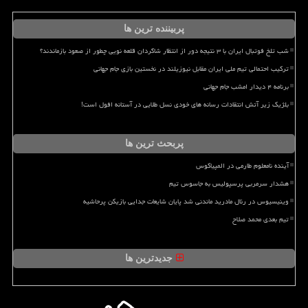
پربیننده ترین ها
شب تلخ فوتبال ایران با ۳ نتیجه دور از انتظار شاگردان قلعه نویی چطور از صعود بازماندند؟
ترکیب احتمالی تیم ملی ایران مقابل نیوزیلند در نخستین بازی جام جهانی
برنامه ۴ دیدار امشب جام جهانی
بلژیک زیر آتش انتقادات رسانه های خودی نسل طلایی در آستانه افول است!
پربحث ترین ها
آینده نامعلوم طارمی در المپیاکوس
هشدار سرمربی پرسپولیس به جاسوس تیم
وینیسیوس در رئال مادرید ماندنی شد پایان شایعات جدایی بازیکن پرحاشیه
تیم بعدی محمد صلاح
جدیدترین ها