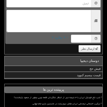
= ۹ بعلاوه ۲
ارسال نظر
دوستان دیجیپا
فیش حج
قیمت بیسیم کنوود
پربیننده ترین ها
شب تلخ فوتبال ایران با ۳ نتیجه دور از انتظار شاگردان قلعه نویی چطور از صعود بازماندند؟
ترکیب احتمالی تیم ملی ایران مقابل نیوزیلند در نخستین بازی جام جهانی