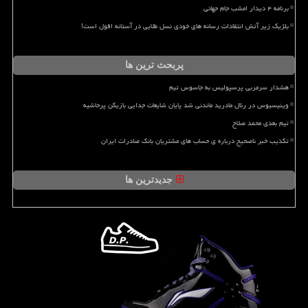
برنامه ۴ دیدار امشب جام جهانی
بلژیک زیر آتش انتقادات رسانه های خودی نسل طلایی در آستانه افول است!
پربحث ترین ها
هشدار سرمربی پرسپولیس به جاسوس تیم
وینیسیوس در رئال مادرید ماندنی شد پایان شایعات جدایی بازیکن پرحاشیه
تیم بعدی محمد صلاح
تکذیب خبر ناصحیح درباره ی حساب های مشتریان بانک صادرات ایران
جدیدترین ها