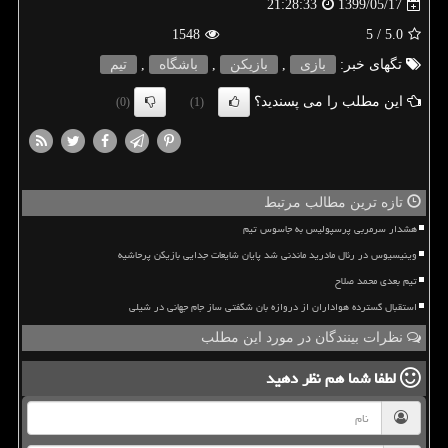
1399/05/17
21:28:33
1548
/ 5
5.0
تگهای خبر:
بازی
,
بازیكن
,
باشگاه
,
تیم
این مطلب را می پسندید؟
(0)
(1)
تازه ترین مطالب مرتبط
هشدار سرمربی پرسپولیس به جاسوس تیم
وینیسیوس در رئال مادرید ماندنی شد پایان شایعات جدایی بازیکن پرحاشیه
تیم بعدی محمد صلاح
استقبال گسترده هواداران از دروازه بان شگفتی ساز جام جهانی در شیلی
نظرات بینندگان در مورد این مطلب
لطفا شما هم
نظر دهید