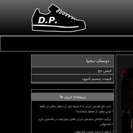
دوستان دیجیپا
فیش حج
قیمت بیسیم کنوود
پربیننده ترین ها
شب تلخ فوتبال ایران با ۳ نتیجه دور از انتظار شاگردان قلعه
نویی چطور از صعود بازماندند؟
ترکیب احتمالی تیم ملی ایران مقابل نیوزیلند در نخستین بازی
جام جهانی
برنامه ۴ دیدار امشب جام جهانی