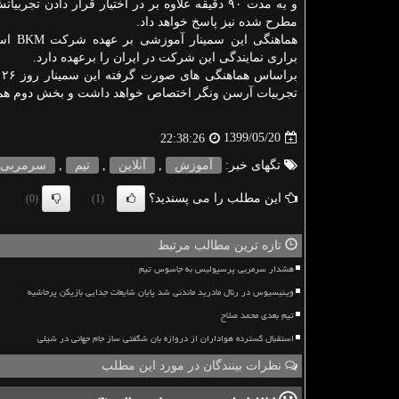
و به مدت ۹۰ دقیقه علاوه بر در اختیار قرار دادن تجرب
مطرح شده نیز پاسخ خواهد داد.
هماهنگی این
براری نمایندگی این شرکت در ایران را برعهده دارد.
تجربیات آرسن ونگر اختصاص خواهد داشت و بخش دوم هم
1399/05/20
22:38:26
تگهای خبر:
آموزش
,
آنلاین
,
تیم
,
سرمربی
این مطلب را می پسندید؟
(0)
(1)
تازه ترین مطالب مرتبط
هشدار سرمربی پرسپولیس به جاسوس تیم
وینیسیوس در رئال مادرید ماندنی شد پایان شایعات جدایی بازیکن پرحاشیه
تیم بعدی محمد صلاح
استقبال گسترده هواداران از دروازه بان شگفتی ساز جام جهانی در شیلی
نظرات بینندگان در مورد این مطلب