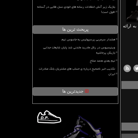
بلژیک زیر آتش انتقادات رسانه های خودی نسل طلایی در آستانه
افول است!
قه برگزار می شود که ۴۵ دقیقه اول آن به ارائه
پربحث ترین ها
هشدار سرمربی پرسپولیس به جاسوس تیم
وینیسیوس در رئال مادرید ماندنی شد پایان شایعات جدایی
بازیکن پرحاشیه
تیم بعدی محمد صلاح
تکذیب خبر ناصحیح درباره ی حساب های مشتریان بانک صادرات
ایران
جدیدترین ها