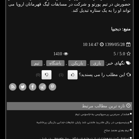
حضورش در تیم پورتو و شرکت در مسابقات لیگ قهرمانان اروپا می
تواند او را به یک ستاره تبدیل کند.
منبع:
دیجیپا
1399/05/28
10:14:47
1410
/ 5
5.0
تگهای خبر:
بازی
,
بازیكن
,
باشگاه
,
تیم
این مطلب را می پسندید؟
(0)
(1)
تازه ترین مطالب مرتبط
هشدار سرمربی پرسپولیس به جاسوس تیم
وینیسیوس در رئال مادرید ماندنی شد پایان شایعات جدایی بازیکن پرحاشیه
تیم بعدی محمد صلاح
استقبال گسترده هواداران از دروازه بان شگفتی ساز جام جهانی در شیلی