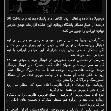
دیجیپا: روزنامه پرتغالی ابولا آگاهی داد باشگاه پورتو با پرداخت 60
درصد از مبلغ مدنظر باشگاه ریوآوه، این هفته قرارداد مهدی طارمی
مهاجم ایرانی را نهایی می كند.
به گزارش دیجیپا به نقل از مهر، مهدی طارمی مهاجم ایرانی تیم
فوتبال
ریوآوه مراحل نهایی انتقال خودرا به تیم پورتو طی می کند و
اگر مشکل خاصی پیش نیاید، قرارداد این مهاجم ایرانی با تیم
جدیدش امضا خواهد شد.
طارمی در نخستین فصل حضورش در فوتبال پرتغال موفق شد ۱۸
گل
به ثمر برساند و بعنوان آقای گلی مشترک در فوتبال پرتغال
برسد. توانایی های طارمی موجب شد تا تیم های بزرگ پرتغال خیلی
زود به فکر جذب او بیفتند و در نهایت پورتو جدی تر از بنفیکا،
اسپورتینگ و براگا کار را پیش برد.
روزنامه ابولا پرتغال درباره طارمی اعلام نمود که انتظار می رود
قراردادش با پورتو این هفته اعلام گردد.
ابولا ادعا نمود پورتو ۶۰ درصد از مبلغ فروش طارمی را به
باشگاه
ریوآوه می دهد و ریوآوه هم منتظر مدارک و تضمین های بانکی از
طرف پورتو است.
طارمی یکی از بازیکنان موردتوجه فوتبالدوستان ایران است و