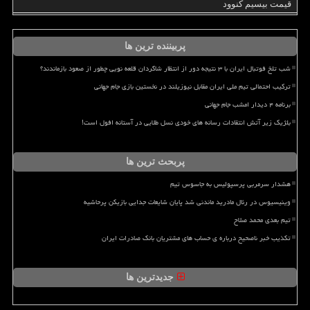
قیمت بیسیم کنوود
پربیننده ترین ها
شب تلخ فوتبال ایران با ۳ نتیجه دور از انتظار شاگردان قلعه نویی چطور از صعود بازماندند؟
ترکیب احتمالی تیم ملی ایران مقابل نیوزیلند در نخستین بازی جام جهانی
برنامه ۴ دیدار امشب جام جهانی
بلژیک زیر آتش انتقادات رسانه های خودی نسل طلایی در آستانه افول است!
پربحث ترین ها
هشدار سرمربی پرسپولیس به جاسوس تیم
وینیسیوس در رئال مادرید ماندنی شد پایان شایعات جدایی بازیکن پرحاشیه
تیم بعدی محمد صلاح
تکذیب خبر ناصحیح درباره ی حساب های مشتریان بانک صادرات ایران
جدیدترین ها