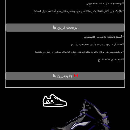
برنامه ۴ دیدار امشب جام جهانی
بلژیک زیر آتش انتقادات رسانه های خودی نسل طلایی در آستانه افول است!
پربحث ترین ها
آینده نامعلوم طارمی در المپیاکوس
هشدار سرمربی پرسپولیس به جاسوس تیم
وینیسیوس در رئال مادرید ماندنی شد پایان شایعات جدایی بازیکن پرحاشیه
تیم بعدی محمد صلاح
جدیدترین ها