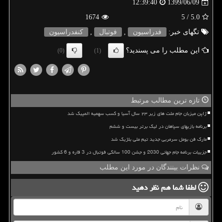
1399/06/09
12:39:40
1674
/ 5
5.0
تگهای خبر:
فدراسیون
,
فوتبال
,
كنفدراسیون
این مطلب را می پسندید؟
(0)
(1)
تازه ترین مطالب مرتبط
ژاپن میزبان جام ملت های زیر ۲۳ سال آسیا و کسب سهمیه المپیک شد
برنامه بازیهای سپاهان در لیگ برتر بیست و ششم
مارک فن بومل سرمربی جدید تیم ملی بلژیک شد
جزییات برنامه جام جهانی 2030 و جشن 100 سالگی فوتبال در 3 قاره و 6 کشور
نظرات بینندگان در مورد این مطلب
لطفا شما هم
نظر دهید