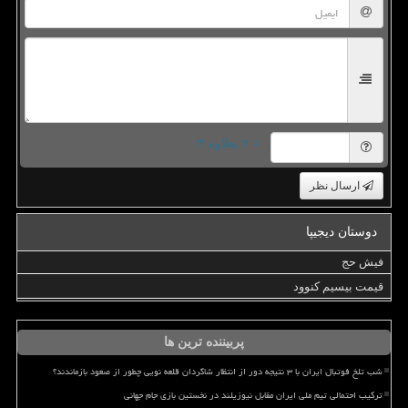
= ۲ بعلاوه ۳
ارسال نظر
دوستان دیجیپا
فیش حج
قیمت بیسیم کنوود
پربیننده ترین ها
شب تلخ فوتبال ایران با ۳ نتیجه دور از انتظار شاگردان قلعه نویی چطور از صعود بازماندند؟
ترکیب احتمالی تیم ملی ایران مقابل نیوزیلند در نخستین بازی جام جهانی