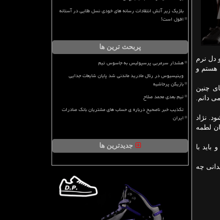
بلژیک زیر آتش انتقادات رسانه های خودی نسل طلایی در آستانه
افول است!
پربحث ترین ها
 دل نرم
هشدار سرمربی پرسپولیس به جاسوس تیم
 هستم و
وینیسیوس در رئال مادرید ماندنی شد پایان شایعات جدایی
بازیکن پرحاشیه
ای چنین
تیم بعدی محمد صلاح
ی دانم.
تکذیب خبر ناصحیح درباره ی حساب های مشتریان بانک صادرات
ایران
د. نژاد
ان لطمه
جدیدترین ها
باید با
دانی چه