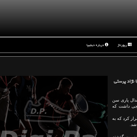
رپورتاژ
درباره دیجیپا
ا نژاد پرستی
جدال پاری سن
سیار جنجالی شد تا جاییکه 5 اخراجی داشت که
رار کرد که به
شد.
ت: روز گذشته