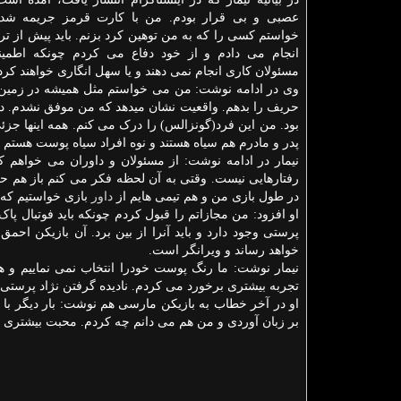
عصبی و بی قرار بودم. من با کارت قرمز جریمه شد
خواستم کسی را که به من توهین کرد بزنم. باید پیش از ت
انجام می دادم و از خود دفاع می کردم چونکه اطمین
مسئولان کاری انجام نمی دهند و یا سهل انگاری خواهند کرد
وی در ادامه نوشت: من می خواستم مثل همیشه در زمی
حریف را بدهم. واقعیت نشان میدهد که من موفق نشدم. در
بود. من این فرد(گونزالس) را درک می کنم. همه اینها جزئی
پدر و مادرم هم سیاه هستند و نوه افراد سیاه پوست هستم با
نیمار در ادامه نوشت: از مسئولان و داوران می خواهم که
رفتارهایی نیست. وقتی به آن لحظه فکر می کنم باز هم حس 
در طول بازی من و هم تیمی هایم از
داور
بازی خواستیم که ق
او افزود: من مجازاتم را قبول کردم چونکه باید فوتبال پا
پرستی وجود دارد و باید آنرا از بین برد. آن بازیکن احمق
خواهد رساند و ویرانگر است.
نیمار نوشت: ما رنگ پوست خودرا انتخاب نمی نماییم و هم
تجربه بیشتری برخورد می کردم. نادیده گرفتن نژاد پرستی 
او در آخر خطاب به بازیکن مارسی هم نوشت: بار دیگر با 
بر زبان آوردی و من هم می دانم چه کردم. محبت بیشتری ر