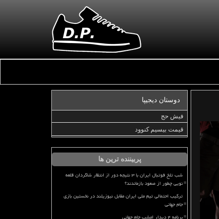
دوستان دیجیپا
فیش حج
قیمت بیسیم کنوود
پربیننده ترین ها
شب تلخ فوتبال ایران با ۳ نتیجه دور از انتظار شاگردان قلعه
نویی چطور از صعود بازماندند؟
ترکیب احتمالی تیم ملی ایران مقابل نیوزیلند در نخستین بازی
جام جهانی
برنامه ۴ دیدار امشب جام جهانی