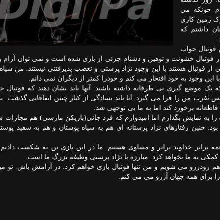
م چونکه می
رک زمین کاری
ان داشتم که
.
ن
فوتبال
جواب
 فوتبال خشونت و توهین و دشنام جزئی از بازی شده است و نمی توان آرام و
 از فوتبال هستند با این وجود نژاد پرستی و تعصب پذیرفتنی نیستند. من سیاه
 این وجود به خود افتخار می کنم و خودرا کمتر از دیگران نمی دانم.
 یک موضع گیری بی طرفانه داشته باشند. آنها باید نشان دهند که فوتبال ج
نفرت من را فرا می گیرد. آیا باید بسادگی از کنار چنین اتفاقاتی گذشت. نم
اطعانه برخورد کند اما به ما بی توجهی شد.
ک را به نمایش بگذارم اما امیدوارم که فرد جانی(بازیکن مارسی) هم مجازات شو
 بود. چنین رفتارهای نژاد پرستانه ای هم به سیاه پوستان و هم به سفید پوست
ه برابر خداوند برابر و مساوی هستیم. ما در این بازی تن به شکست دادیم و 
کمکی به ما نخواهد کرد. مبارزه با نژاد پرستی وظیفه بزرگ ما است.
هم رودررو می شویم و من تنها فوتبال بازی خواهم کرد. در آرامش باش. تو می
ا برای همه جهان آرزو می می کنم.