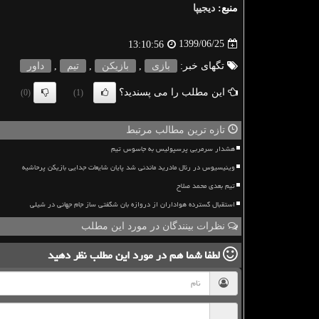
منبع:
دیجیپا
1399/06/25
13:10:56
تگهای خبر:
بازی
,
بازیكن
,
تیم
,
داور
این مطلب را می پسندید؟
(0)
(1)
تازه ترین مطالب مرتبط
هشدار سرمربی پرسپولیس به جاسوس تیم
وینیسیوس در رئال مادرید ماندنی شد پایان شایعات جدایی بازیکن پرحاشیه
تیم بعدی محمد صلاح
استقبال گسترده هواداران از دروازه بان شگفتی ساز جام جهانی در شیلی
نظرات بینندگان در مورد این مطلب
لطفا شما هم
در مورد این مطلب
نظر دهید