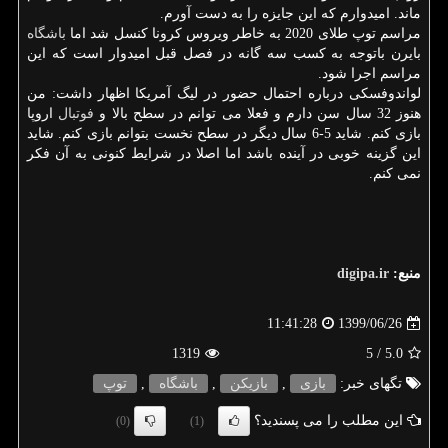
ماند. امیدوارم که این جایزه را به دست آورم.
مراسم توپ طلای 2020 به خاطر ویروس کرونا کنسل شد اما
باشگاه
بایرن باتوجه به کسب سه گانه در فصل قبل امیدوار است که این
مراسم اجرا شود.
لواندوفسکی درباره احتمال حضور در لیگ آمریکا اظهار داشت: من
هنوز 32 سال سن دارم و فعلا می توانم در سطح بالا و
فوتبال
اروپا
بازی کنم. شاید 5-6 سال دیگر در سطح نخست بتوانم بازی کنم. شاید
این گزینه خوبی در آینده باشد اما اصلا در شرایط کنونی به آن فکر
نمی کنم.
منبع:
digipa.ir
1399/06/26
11:41:28
1319
/ 5
5.0
تگهای خبر:
بازی
,
بازیكن
,
باشگاه
,
توپ
این مطلب را می پسندید؟
(0)
(1)