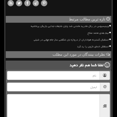
تازه ترین مطالب مرتبط
وینیسیوس در رئال مادرید ماندنی شد پایان شایعات جدایی بازیکن پرحاشیه
تیم بعدی محمد صلاح
استقبال گسترده هواداران از دروازه بان شگفتی ساز جام جهانی در شیلی
استقلال ادعای نازون را رد کرد
نظرات بینندگان در مورد این مطلب
لطفا شما هم
نظر دهید