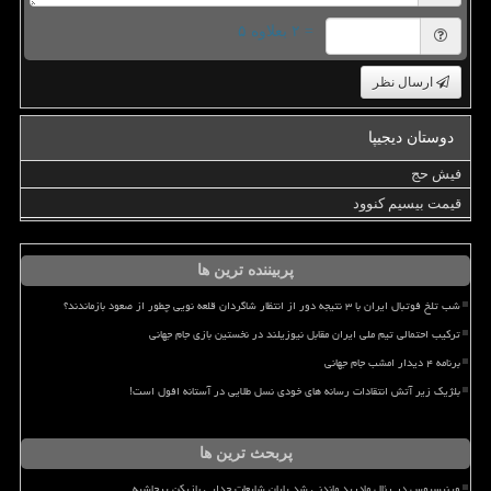
= ۲ بعلاوه ۵
ارسال نظر
دوستان دیجیپا
فیش حج
قیمت بیسیم کنوود
پربیننده ترین ها
شب تلخ فوتبال ایران با ۳ نتیجه دور از انتظار شاگردان قلعه نویی چطور از صعود بازماندند؟
ترکیب احتمالی تیم ملی ایران مقابل نیوزیلند در نخستین بازی جام جهانی
برنامه ۴ دیدار امشب جام جهانی
بلژیک زیر آتش انتقادات رسانه های خودی نسل طلایی در آستانه افول است!
پربحث ترین ها
وینیسیوس در رئال مادرید ماندنی شد پایان شایعات جدایی بازیکن پرحاشیه