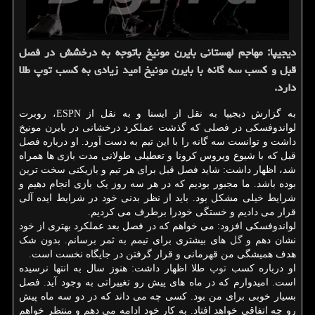
دیجیپا: مهاجم لهستانی بایرن مونیخ باتوجه به درخشش در فصل
قبل و كسب سه گانه با بایرن مونیخ امید زیادی به كسب توپ طلا
دارد.
به گزارش دیجیپا به نقل از ایسنا و به نقل از ESPN، روبرت
لواندوفسکی در فصلی که گذشت عملکرد درخشانی در بایرن مونیخ
داشت و توانست سه گانه را با این تیم به دست آورد. او درباره فصل
قبل که با شیوع ویروس کرونا و تعطیلی طولانی مدت بازی ها همراه
شد، اظهار داشت: شاید فصل قبل برای هر تیم و بازیکنی سخت ترین
بوده باشد. ما مجبور بودیم که در هر سه روز یک بازی انجام دهیم و
شرایط خیلی مشکل بود. باید از نظر بدنی خود در شرایط ایده آلی
قرار می دادیم و خستگی خودرا برطرف می کردیم.
لواندوفسکی افزود: می خواهم که در فصل بعد عملکرد بهتری از خود
نشان دهم و
گل
های بیشتری برای تیمم به ثمر برسانم. بدون شک
هدف همیشگی من قهرمانی و قرار گرفتن در جایگاه نخست است.
او درباره کسب
توپ
طلا اظهار داشت: هنوز سال به انتها نرسیده
است. امیدوارم که در ماه های پیش رو تغییراتی به وجود آید. فصل
بسیار خوبی برای من بود. کسی چه می داند که در دو سه ماه پیش
رو چه اتفاقی خواهد افتاد. به کار خود ادامه می دهم و منتظر خواهم