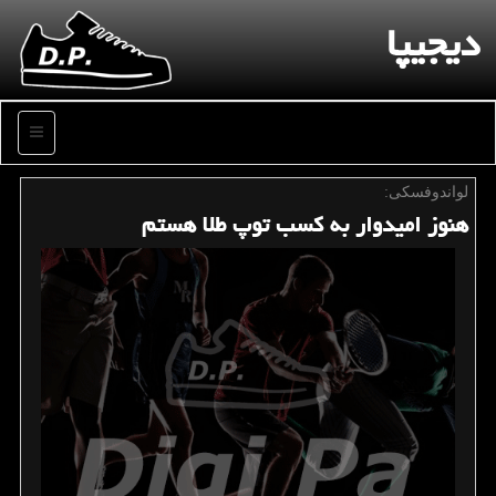
دیجیپا
منو
لواندوفسكی:
هنوز امیدوار به كسب توپ طلا هستم