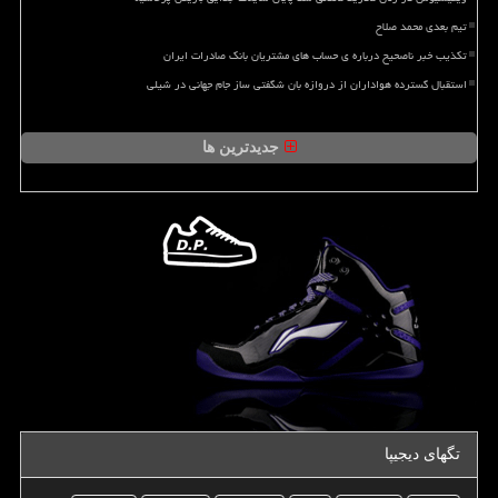
تیم بعدی محمد صلاح
تکذیب خبر ناصحیح درباره ی حساب های مشتریان بانک صادرات ایران
استقبال گسترده هواداران از دروازه بان شگفتی ساز جام جهانی در شیلی
جدیدترین ها
تگهای دیجیپا