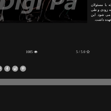
 با مسئولان
ه زودی و طی
 می شود. این
عهده داشت.
1085
/ 5
5.0