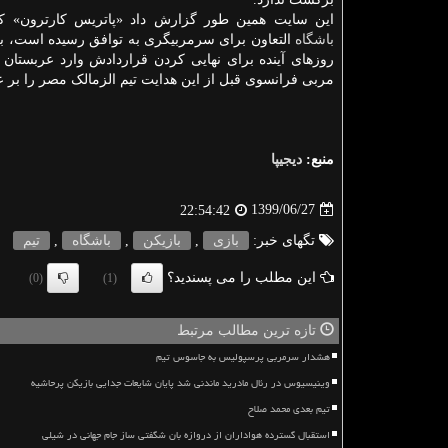
این سایت همین طور گزارش داد «پاتریس کارترون» که
باشگاه
التعاون برای سرمربیگری به توافق رسیده است، ب
روزهای آینده برای نهایی کردن قراردادش وارد عربستان
مربی فرانسوی قبل از این هدایت تیم الزمالک مصر را بر 
منبع:
دیجیپا
1399/06/27
22:54:42
تگهای خبر:
بازی
,
بازیكن
,
باشگاه
,
تیم
این مطلب را می پسندید؟
(0)
(1)
تازه ترین مطالب مرتبط
هشدار سرمربی پرسپولیس به جاسوس تیم
وینیسیوس در رئال مادرید ماندنی شد پایان شایعات جدایی بازیکن پرحاشیه
تیم بعدی محمد صلاح
استقبال گسترده هواداران از دروازه بان شگفتی ساز جام جهانی در شیلی