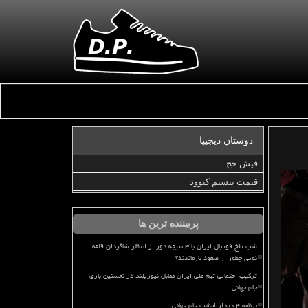
دوستان دیجیپا
فیش حج
قیمت بیسیم کنوود
پربیننده ترین ها
شب تلخ فوتبال ایران با ۳ نتیجه دور از انتظار شاگردان قلعه
نویی چطور از صعود بازماندند؟
ترکیب احتمالی تیم ملی ایران مقابل نیوزیلند در نخستین بازی
جام جهانی
برنامه ۴ دیدار امشب جام جهانی