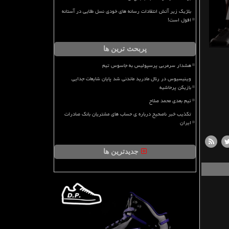
بلژیک زیر آتش انتقادات رسانه های خودی نسل طلایی در آستانه
افول است!
پربحث ترین ها
هشدار سرمربی پرسپولیس به جاسوس تیم
وینیسیوس در رئال مادرید ماندنی شد پایان شایعات جدایی
بازیکن پرحاشیه
تیم بعدی محمد صلاح
تکذیب خبر ناصحیح درباره ی حساب های مشتریان بانک صادرات
ایران
جدیدترین ها