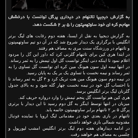
به گزارش دیجیپا تاتنهام در دیداری پرگل توانست با درخشش
مهاجم كره ای خود ساوتهمپتون را ۵ بر ۲ شكست دهد.
به گزارش دیجیپا به نقل از ایسنا، هفته دوم
رقابت
های لیگ برتر
انگلیس با برگزاری یک دیدار شروع شد که در آن دو تیم ساوتهمپتون
و تاتنهام در
ورزشگاه
سنت مری به مصاف هم رفتند.
در ابتدا هری کین برای تاتنهام گلزنی کرد که
داور
این
گل
را مردود
اعلام نمود تا اینکه دنی اینگز توانست گل اول تیمش را به ثمر رساند.
در انتها نیمه اول سون هیونگ مین کره ای توانست گل تساوی را به
ثمر رساند و نیمه نخست با تساوی یک بر یک به پایان رسید.
در نیمه دوم سون هیونگ مین هت تریک کرد و ۳ گل به ثمر رساند تا
با احتساب گل خود در نیمه نخست چهار گله شود و به بالای جدول
گلزنان لیگ برتر انگلیس برسد.
هری کین هم توانست گل پنجم تیمش را وارد دروازه حریف کند.
میزبان در انتها توسط اینگز به گل دوم رسید تا این دیدار با برتری
پرگل ۵ بر ۲ تاتنهام برابر ساوتهمپتون خاتمه یابد.
تاتنهام در بازی بعدی خود در مقدماتی لیگ اروپا با نماینده
فوتبال
مقدونیه شمالی بازی خواهد داشت.
در ادامه دیدارهای هفته دوم لیگ برتر انگلیس امشب لیورپول و
چلسی به مصاف هم خواهند رفت.