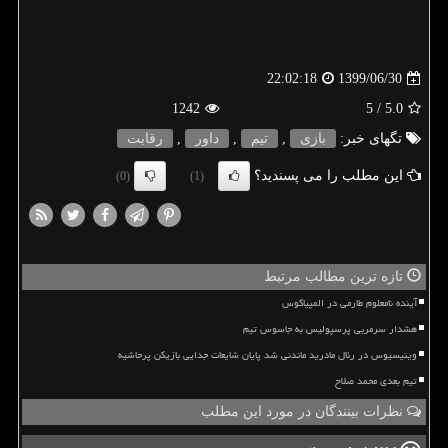
1399/06/30
22:02:18
1242
/ 5
5.0
تگهای خبر:
بازی
,
تیم
,
داور
,
رقابت
این مطلب را می پسندید؟
(0)
(1)
تازه ترین مطالب مرتبط
آینده نامعلوم طارمی در المپیاکوس
هشدار سرمربی پرسپولیس به جاسوس تیم
وینیسیوس در رئال مادرید ماندنی شد پایان شایعات جدایی بازیکن پرحاشیه
تیم بعدی محمد صلاح
نظرات بینندگان در مورد این مطلب