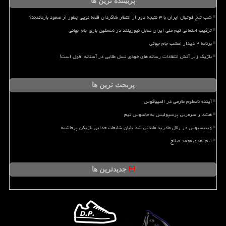
پربیننده ترین ها
شب تلخ فوتبال ایران با ۳ نتیجه دور از انتظار شاگردان قلعه نویی چطور از صعود بازماندند؟
ترکیب احتمالی تیم ملی ایران مقابل نیوزیلند در نخستین بازی جام جهانی
برنامه ۴ دیدار امشب جام جهانی
بلژیک زیر آتش انتقادات رسانه های خودی نسل طلایی در آستانه افول است!
پربحث ترین ها
آینده نامعلوم طارمی در المپیاکوس
هشدار سرمربی پرسپولیس به جاسوس تیم
وینیسیوس در رئال مادرید ماندنی شد پایان شایعات جدایی بازیکن پرحاشیه
تیم بعدی محمد صلاح
جدیدترین ها