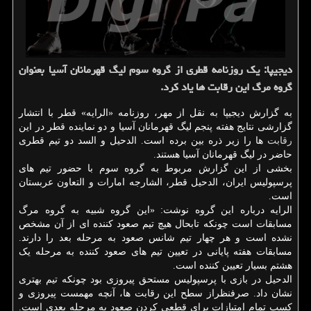
دیجیپا: یك روزنامه قطری از گروه سوم لیگ قهرمانان آسیا بعنوان
گروه مرگ این رقابت ها یاد كرد.
به گزارش دیجیپا به نقل از مهر، روزنامه «الرایه» قطر با انتشار
گزارشی نتایج هفته پنجم لیگ قهرمانان آسیا و دو نماینده قطر در این
رقابت
ها را زیر ذره بین برده است. الدحیل و السد دو تیم قطری
حاضر در لیگ قهرمانان آسیا هستند.
بخشی از این گزارش مربوط به گروه سوم با حضور تیم های
پرسپولیس ایران، الدحیل قطر، الشارجه امارات و التعاون عربستان
است.
الرایه درباره این گروه نوشت: «این گروه شبیه به گروه مرگ
مسابقات است چونکه تابحال هیچ تیم صعود کننده ای از آن مشخص
نشده است و هر چهار تیم شانس صعود به مرحله بعد را دارند.
مسابقات هفته پایانی در تعیین تیم های صعود کننده به مرحله یک
هشتم بسیار تعیین کننده است.
الدحیل در بازی با پرسپولیس مستحق پیروزی بود چونکه تیم بهتری
نشان داد. صرفنظراز سطح این رقابت ها، آنچه مهمست پیروزی و
کسب تمام امتیازات برای قطعی کردن صعود به مرحله بعدی است.