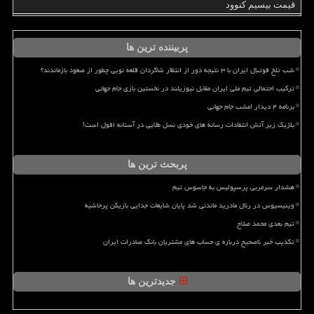
قیمت بیسیم کنوود
پربیننده ترین ها
شب تلخ فوتبال ایران با ۳ نتیجه دور از انتظار شاگردان قلعه نویی چطور از صعود بازماندند؟
ترکیب احتمالی تیم ملی ایران مقابل نیوزیلند در نخستین بازی جام جهانی
برنامه ۴ دیدار امشب جام جهانی
بلژیک زیر آتش انتقادات رسانه های خودی نسل طلایی در آستانه افول است!
پربحث ترین ها
هشدار سرمربی پرسپولیس به جاسوس تیم
وینیسیوس در رئال مادرید ماندنی شد پایان شایعات جدایی بازیکن پرحاشیه
تیم بعدی محمد صلاح
تکذیب خبر ناصحیح درباره ی حساب های مشتریان بانک صادرات ایران
جدیدترین ها