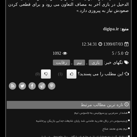
الدحیل در بازی آخر به مصاف التعاون می رود و برای قطعی کردن
صعودش نیاز به پیروزی دارد.»
منبع:
digipa.ir
1399/07/03
12:34:31
1092
/ 5
5.0
تگهای خبر:
بازی
,
تیم
,
رقابت
این مطلب را می پسندید؟
(0)
(1)
تازه ترین مطالب مرتبط
هشدار سرمربی پرسپولیس به جاسوس تیم
وینیسیوس در رئال مادرید ماندنی شد پایان شایعات جدایی بازیکن پرحاشیه
تیم بعدی محمد صلاح
استقبال گسترده هواداران از دروازه بان شگفتی ساز جام جهانی در شیلی