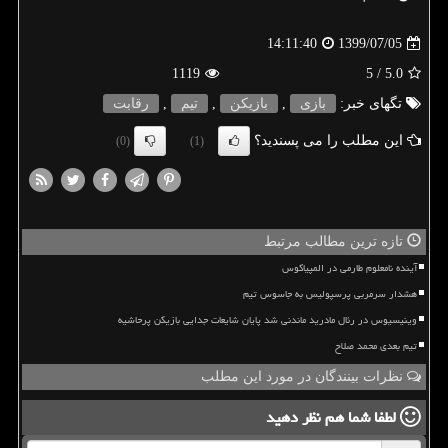
1399/07/05
14:11:40
1119
/ 5
5.0
تگهای خبر:
بازی
,
بازیكن
,
تیم
,
رقابت
این مطلب را می پسندید؟
(0)
(1)
تازه ترین مطالب مرتبط
آینده نامعلوم طارمی در المپیاکوس
هشدار سرمربی پرسپولیس به جاسوس تیم
وینیسیوس در رئال مادرید ماندنی شد پایان شایعات جدایی بازیکن پرحاشیه
تیم بعدی محمد صلاح
نظرات بینندگان در مورد این مطلب
لطفا شما هم
نظر دهید