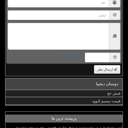
= ۸ بعلاوه ۱
ارسال نظر
دوستان دیجیپا
فیش حج
قیمت بیسیم کنوود
پربیننده ترین ها
شب تلخ فوتبال ایران با ۳ نتیجه دور از انتظار شاگردان قلعه نویی چطور از صعود بازماندند؟