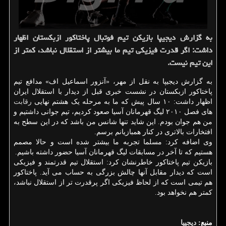
به گزارش دیجیپا بازیكن تیم فوتبال پاختاكور ازبكستان اظهار
داشت: اگر قدرت فیزیكی تیم ما بیشتر از استقلال نباشد، كمتر از
این تیم نیست.
به گزارش دیجیپا به نقل از مهر، «آنزور اسماعیل اف» مدافع تیم
پاختاکور ازبکستان در نشست خبری قبل از دیدار با استقلال ایران
اظهار داشت: ۱۰ سال پیش که ما به مرحله یک هشتم نهایی
رقابت
های فصل ۲۰۱۰ لیگ قهرمانان آسیا صعود کردیم، تیم جوانی داشتیم و
من هم جوان بودم. این شاید تنها شانس من باشد که در این سطح به
افتخارات بالاتری در کنار همبازیانم برسم.
وی اضافه کرد: مسلما تجربه ما بیشتر شده است و حالا مصمم
هستیم که تا آخر در مسابقات لیگ قهرمانان آسیا حضور داشته باشیم.
بازیکن تیم پاختاکور خاطرنشان کرد: استقلال تیم قدرتمند و فیزیکی
است که دیدار مقابل آنها چالش بزرگی به حساب می آید. پاختاکور
هم تیمی است که از لحاظ فیزیکی اگر پرقدرت تر از استقلال نباشد،
کمتر هم نخواهد بود.
منبع:
دیجیپا