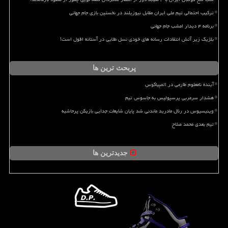
ترکیب احتمالی تیم ملی ایران مقابل نیوزیلند در نخستین بازی جام جهانی
برنامه ۴ دیدار امشب جام جهانی
بلژیک زیر آتش انتقادات رسانه های خودی نسل طلایی در آستانه افول است!
پربحث ترین ها
آینده نامعلوم طارمی در المپیاکوس
هشدار سرمربی پرسپولیس به جاسوس تیم
وینیسیوس در رئال مادرید ماندنی شد پایان شایعات جدایی بازیکن پرحاشیه
تیم بعدی محمد صلاح
جدیدترین ها