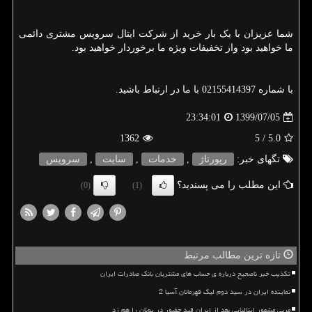
شما عزیزان با یک بار خرید از شرکت ایتال سرویس مشتری دائمی
ما خواهید بود واز تخفیفات ویژه ما برخوردار خواهید بود.
با شماره 02155414397 با ما در ارتباط باشید.
1399/07/05
23:34:01
1362
/ 5
5.0
تگهای خبر:
رپورتاژ
,
خدمات
,
سایت
,
سرویس
این مطلب را می پسندید؟
(0)
(1)
تازه ترین مطالب مرتبط
تکذیب خبر ناصحیح درباره ی حساب های مشتریان بانک صادرات ایران
نماینده ایران در سید دوم لیگ قهرمانان آسیا 2
مربی مشهور ایتالیایی بعد از ایران قید حضور در یونان را هم زد