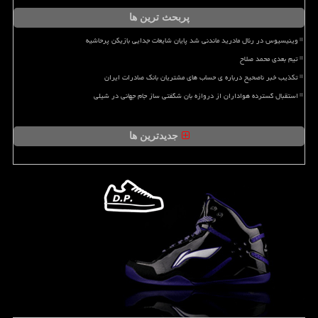
پربحث ترین ها
وینیسیوس در رئال مادرید ماندنی شد پایان شایعات جدایی بازیکن پرحاشیه
تیم بعدی محمد صلاح
تکذیب خبر ناصحیح درباره ی حساب های مشتریان بانک صادرات ایران
استقبال گسترده هواداران از دروازه بان شگفتی ساز جام جهانی در شیلی
جدیدترین ها