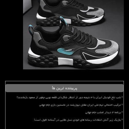
پربیننده ترین ها
شب تلخ فوتبال ایران با ۳ نتیجه دور از انتظار شاگردان قلعه نویی چطور از صعود بازماندند؟
ترکیب احتمالی تیم ملی ایران مقابل نیوزیلند در نخستین بازی جام جهانی
برنامه ۴ دیدار امشب جام جهانی
بلژیک زیر آتش انتقادات رسانه های خودی نسل طلایی در آستانه افول است!