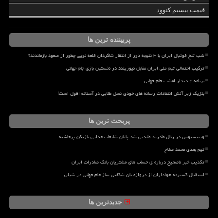
قیمت بیسیم کنوود
پربیننده ترین ها
شب تلخ فوتبال ایران با ۳ نتیجه دور از انتظار شاگردان قلعه نویی چطور از صعود بازماندند؟
ترکیب احتمالی تیم ملی ایران مقابل نیوزیلند در نخستین بازی جام جهانی
برنامه ۴ دیدار امشب جام جهانی
بلژیک زیر آتش انتقادات رسانه های خودی نسل طلایی در آستانه افول است!
پربحث ترین ها
وینیسیوس در رئال مادرید ماندنی شد پایان شایعات جدایی بازیکن پرحاشیه
تیم بعدی محمد صلاح
تکذیب خبر ناصحیح درباره ی حساب های مشتریان بانک صادرات ایران
استقبال گسترده هواداران از دروازه بان شگفتی ساز جام جهانی در شیلی
جدیدترین ها