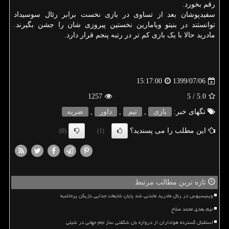
رقم بخورد.
سفیدپوشان بعد از تساوی در بازی نخست برابر رئال سوسیداد
توانستند در بنیتو ویامارین نخستین پیروزی شان را جشن بگیرند.
مادرید حالا با یک بازی کم تر در رتبه پنجم قرار دارد.
1399/07/06
15:17:00
1257
/ 5
5.0
تگهای خبر:
بازی
,
تیم
,
داور
,
ضربه
این مطلب را می پسندید؟
(0)
(1)
تازه ترین مطالب مرتبط
وینیسیوس در رئال مادرید ماندنی شد پایان شایعات جدایی بازیکن پرحاشیه
تیم بعدی محمد صلاح
استقبال گسترده هواداران از دروازه بان شگفتی ساز جام جهانی در شیلی