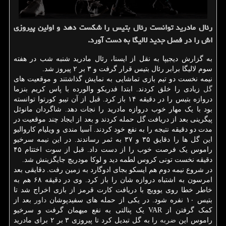
رئال مادرید توانست رئال بتیس را شكست دهد و اولین پیروزی
اش را در فصل جدید لالیگا به دست آورد.
به گزارش دیجیپا به نقل از ایسنا، رئال مادرید شنبه شب در هفته
سوم لالیگا برابر رئال بتیس قرار گرفت و ۳ بر ۲ پیروز شد.
نیمه نخست دو تیم بازی تماشایی به نمایش گذاشتند و موقعیت های
گل
زیادی را خلق کردند. ابتدا فدریکو والورده با پاس کریم بنزما
دروازه بتیس را در دقیقه ۱۴ باز کرد. قبل از آن تیبو کورتوا توانسته
بود با یک مهار خوب دروازه مادرید را نجات دهد. شاگردان مانوئل
پیگرینی بعد از دریافت گل حمله کردند و بعد از ایجاد چند موقعیت در
مدت دو دقیقه نتیجه را به نفع خود کردند. آسیا مندی و ویلیام کاروالیو
این گل ها را دقایق ۳۵ و ۳۷ به ثمر رساندند. در این نیمه سرخیو
راموس یک فرصت خوب را از دست داد. قبل از سوت اختتام ۴۵
دقیقه نخست تونی کروس لطمه دید و لوکا مودریچ جایگزینش شد.
در شروع نیمه دوم هم ایسکو بجای ادوگارد به زمین رفت. دقایقی بعد
امرسون به اشتباه دروازه شان را باز کرد. وی در دقیقه ۶۸ هم به
خاطر خطا روی یوویچ با دریافت کارت قرمز از بازی اخراج شد تا
بتیس ۱۰ نفره شود. در یکی از حمله های سفیدپوشان
داور
بعد از
کمک گرفتن از VAR یک پنالتی به نفع میهمان گرفت و سرخیو
راموس این
ضربه
را به گل تبدیل کرد تا پیروزی ۳ بر ۲ برای مادرید