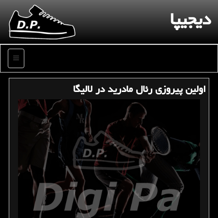
دیجیپا
منو
اولین پیروزی رئال مادرید در لالیگا