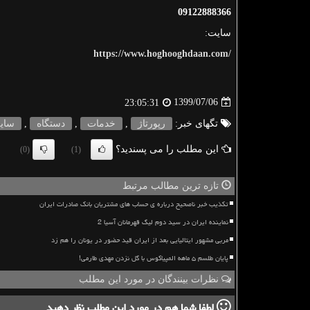
09122888366
سایت:
https://www.hoghooghdaan.com/
1399/07/06
23:05:31
تگهای خبر:
رپورتاژ
,
خدمات
,
دستگاه
,
سای
این مطلب را می پسندید؟
(0)
(1)
تازه ترین مطالب مرتبط
تکذیب خبر ناصحیح درباره ی حساب های مشتریان بانک صادرات ایران
نماینده ایران در سید دوم لیگ قهرمانان آسیا 2
مربی مشهور ایتالیایی بعد از ایران قید حضور در یونان را هم زد
پایان طلسم ۵ ماهه المپیاکوس با گل نزدن مهدی طارمی!
نظرات بینندگان در مورد این مطلب
لطفا شما هم
در مورد این مطلب
نظر دهید