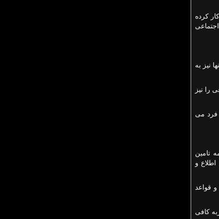
ار کرده
اجتماعی
 نیز به
 را نیز
 فرد می
ه تامین
اطلاع و
و قواعد
به کافی