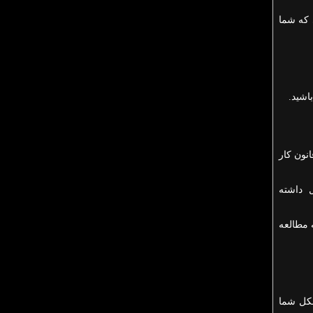
 که شما
اشید.
نون کار
 داشته
 مطالعه
شکل شما