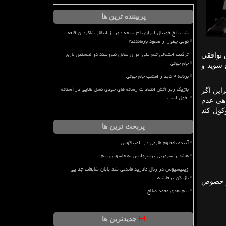
پربیننده ترین ها
شب تلخ فوتبال ایران با ۳ نتیجه دور از انتظار شاگردان قلعه
نویی چطور از صعود بازماندند؟
ترکیب احتمالی تیم ملی ایران مقابل نیوزیلند در نخستین بازی
 توافقی
جام جهانی
 شوید و
برنامه ۴ دیدار امشب جام جهانی
بلژیک زیر آتش انتقادات رسانه های خودی نسل طلایی در آستانه
راین اگر
افول است!
اهی عدم
کول کند
پربحث ترین ها
آینده نامعلوم طارمی در المپیاکوس
هشدار سرمربی پرسپولیس به جاسوس تیم
وینیسیوس در رئال مادرید ماندنی شد پایان شایعات جدایی
بازیکن پرحاشیه
در خصوص
تیم بعدی محمد صلاح
جدیدترین ها