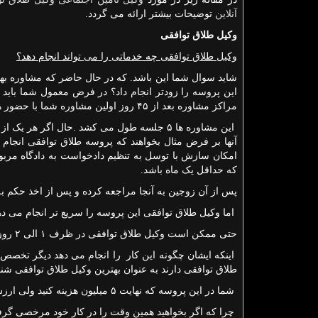
آنلاین
توضیحات بیشتر ارائه می گردد.
وکیل طلاق توافقی
وکیل طلاق توافقی چه خدماتی را می تواند انجام دهد
؟
شاید سوال شما این باشد. که در حال حاضر که مشاوره بهز
این پروسه را زودتر انجام داد؟ در فرض معمول شما باید 
مراکز مشاوره بعد از ۴۵ روز اولین مشاوره شما با حضور همسرتان را انجام می دهند.
این مشاوره ها ۵ جلسه طول می کشد .حال اگر ه
آنها بر فرض مثال بخواهند که پروسه طلاق توافقی انجام
امکان سازش با توسل به تنظیم دادخواست به دادگاه مربو
که حداقل یک ماه باشد.
پس از آن زوجین به آنجا مراجعه کرده و پس از اخذ حکم به
اما وکیل طلاق توافقی این پروسه را سریع تر انجام می ده
حتی ممکن است وکیل طلاق توافقی در ظرف ۱ الی ۲ روز حکم طلاق را به شما بدهد.
اینکه ایشان چگونه این کار را انجام می دهد دیگر تخص
طلاق توافقی دارند به عنوان بهترین وکیل طلاق توافقی شناخ
شما در این پروسه که نهایت ۵ میلیون هزینه کنید ولی ارزش دارد.
چرا که اگر بخواهید همین وقت را در کار خود مرخصی گرفته 