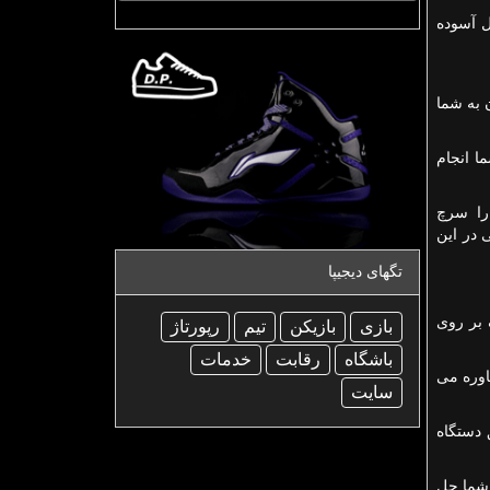
ل آسوده
 به شما
ا انجام
 را سرچ
 در این
تگهای دیجیپا
 بر روی
بازی
بازیكن
تیم
رپورتاژ
باشگاه
رقابت
خدمات
اوره می
سایت
 دستگاه
 شما حل