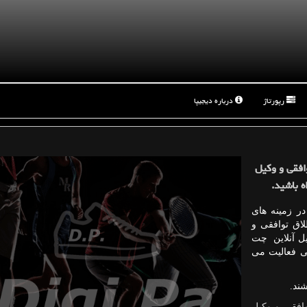
رپورتاژ
درباره دیجیپا
وافقی و وكیل
ه باشید.
ر زمینه های
اق توافقی و
ل آنلاین چت
عی فعالیت می
ند.
افقی
و
وکیل