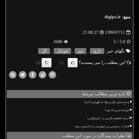
منبع:
digipa.ir
1399/07/11
21:00:27
1040
/ 5
5.0
تگهای خبر:
بازی
,
تیم
,
فوتبال
,
گل
این مطلب را می پسندید؟
(0)
(1)
تازه ترین مطالب مرتبط
پاسخ منفی گواردیولا به قهرمان آسیا!
خورخه مسی که بود؟
آینده نامعلوم طارمی در المپیاکوس
هشدار سرمربی پرسپولیس به جاسوس تیم
نظرات بینندگان در مورد این مطلب