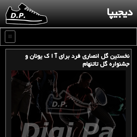
دیجیپا
منو
نخستین گل انصاری فرد برای آ ا ك یونان و
جشنواره گل تاتنهام