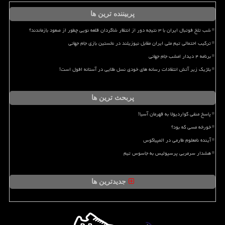
پربیننده ترین ها
شب تلخ فوتبال ایران با ۳ نتیجه دور از انتظار شاگردان قلعه نویی چطور از صعود بازماندند؟
ترکیب احتمالی تیم ملی ایران مقابل نیوزیلند در نخستین بازی جام جهانی
برنامه ۴ دیدار امشب جام جهانی
بلژیک زیر آتش انتقادات رسانه های خودی نسل طلایی در آستانه افول است!
پربحث ترین ها
پاسخ منفی گواردیولا به قهرمان آسیا!
خورخه مسی که بود؟
آینده نامعلوم طارمی در المپیاکوس
هشدار سرمربی پرسپولیس به جاسوس تیم
جدیدترین ها