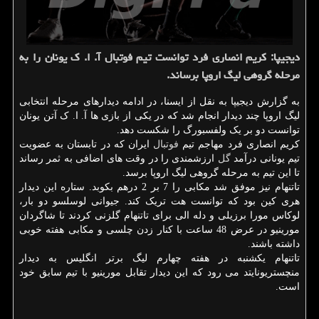
دیجیپا: كریم انصاری فرد توانست تیم فوتبال آ. ا. ك یونان را به
مرحله گروهی لیگ اروپا برساند.
به گزارش دیجیپا به نقل از ایسنا، در ادامه دیدارهای مرحله انتخابی
لیگ اروپا چند دیدار انجام شد که در یکی از بازی ها آ. ا. ک آتن یونان
توانست دو بر یک ولفسبورگ را شکست دهد.
کریم انصاری فرد مهاجم تیم
فوتبال
ایران که در تابستان به عضویت
تیم یونانی درآمد
گل
ارزشمندی را در وقت های اضافی به ثمر رساند
تا این تیم به مرحله گروهی لیگ اروپا برسد.
تاتنهام نیز موفق شد مکابی را 7 بر 2 درهم بکوبد. ستاره این دیدار
هری کین بود که توانست هت تریک کند. جیوانی لوسلسو دو بار،
لوکاس مورا برزیلی و دله الی برای تاتنهام گلزنی کردند تا شاگردان
مورینیو در عرض 48 ساعت با کنار زدن چلسی و مکابی هفته خوبی
داشته باشند.
تاتنهام یکشنبه در هفته چهارم لیگ برتر انگلیس به دیدار
منچستریونایتد می رود که این دیدار تقابل مورینیو با تیم سابق خود
است.