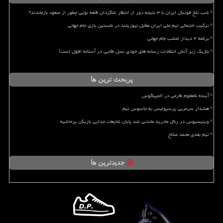
شب تلخ فوتبال ایران با ۳ نتیجه دور از انتظار شاگردان قلعه نویی چطور از صعود بازماندند؟
ترکیب احتمالی تیم ملی ایران مقابل نیوزیلند در نخستین بازی جام جهانی
برنامه ۴ دیدار امشب جام جهانی
بلژیک زیر آتش انتقادات رسانه های خودی نسل طلایی در آستانه افول است!
پربحث ترین ها
آینده نامعلوم طارمی در المپیاکوس
هشدار سرمربی پرسپولیس به جاسوس تیم
وینیسیوس در رئال مادرید ماندنی شد پایان شایعات جدایی بازیکن پرحاشیه
تیم بعدی محمد صلاح
جدیدترین ها