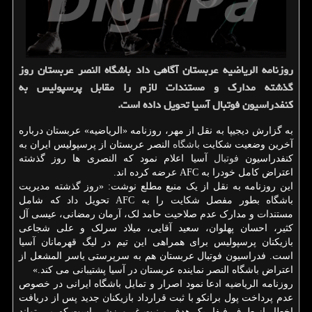
روزنامه الریاضیه عربستان آگاهی داد باشگاه النصر عربستان روز
گذشته مدارك و مستندات لازم را مقابل پرسپولیس به
كنفدراسیون فوتبال آسیا تحویل داده است.
به گزارش دیجیپا به نقل از مهر، روزنامه «الریاضیه» عربستان درباره
آخرین وضعیت شکایت
باشگاه
النصر عربستان از پرسپولیس ایران به
کنفدراسیون
فوتبال
آسیا اعلام نمود که النصری ها روز گذشته
اعتراض کامل خودرا به AFC عرضه کرده اند.
این روزنامه به نقل از یک منبع مطلع نوشت: «روز گذشته مدیریت
باشگاه بطور مفصل شکایت را به AFC تحویل داد که شامل
مستندات و مدارک عدم صلاحیت حامد لک، آرمان رمضانی، عیسی آل
کثیر، احسان پهلوان، سعید آقایی، میلاد سرلک و علی شجاعی
بازیکنان پرسپولیس برای همراهی این تیم در لیگ قهرمانان آسیا
است. فدراسیون فوتبال عربستان هم به سرپرستی یاسر المشعل از
اعتراض باشگاه النصر نماینده عربستان در آسیا پشتیبانی می کند.»
روزنامه الریاضیه ادعا نمود اصرار و تمایل باشگاه ایرانی در خصوص
عدم پرداخت پول برانکو با ثبت قرارداد بازیکنان جدید پس از دریافت
اخطار از طرف فیفا، یک هدف و نیت غیرورزشی است که می تواند