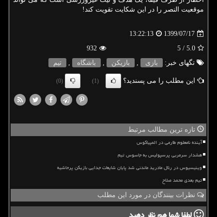
موقعیت النصر را در این شکایت تقویت کند!
1399/07/17
13:22:13
932
/ 5
5.0
تگهای خبر:
بازی
,
بازیكن
,
باشگاه
,
تیم
این مطلب را می پسندید؟
(0)
(1)
تازه ترین مطالب مرتبط
آینده نامعلوم طارمی در المپیاکوس
هشدار سرمربی پرسپولیس به جاسوس تیم
وینیسیوس در رئال مادرید ماندنی شد پایان شایعات جدایی بازیکن پرحاشیه
تیم بعدی محمد صلاح
نظرات بینندگان در مورد این مطلب
لطفا شما هم
نظر دهید