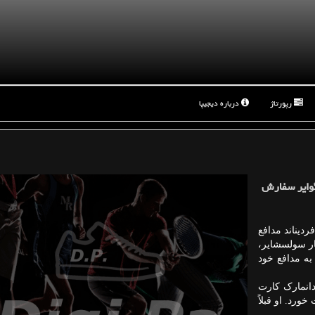
رپورتاژ
درباره دیجیپا
گوایر سفارش
ردیناند مدافع
ار سولسشایر،
ه مدافع خود
دانمارک کارت
رد. او قبلاً