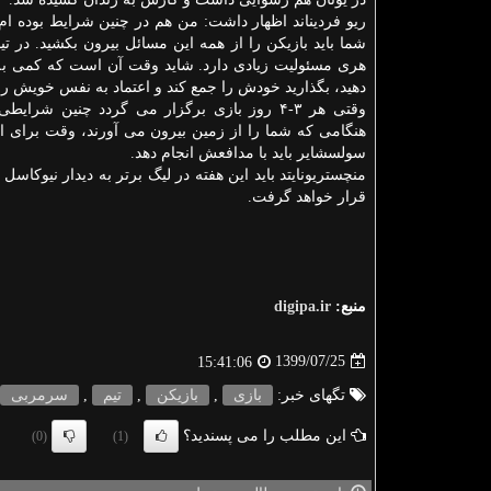
ریو فردیناند اظهار داشت: من هم در چنین شرایط بوده ام
شما باید بازیکن را از همه این مسائل بیرون بکشید. در ت
هری مسئولیت زیادی دارد. شاید وقت آن است که کمی به
دهید، بگذارید خودش را جمع کند و اعتماد به نفس خویش را ب
وقتی هر ۳-۴ روز بازی برگزار می گردد چنین شرا
هنگامی که شما را از زمین بیرون می آورند، وقت برای اس
سولسشایر باید با مدافعش انجام دهد.
منچستریونایتد باید این هفته در لیگ برتر به دیدار نیوکاسل
قرار خواهد گرفت.
منبع:
digipa.ir
1399/07/25
15:41:06
تگهای خبر:
بازی
,
بازیكن
,
تیم
,
سرمربی
این مطلب را می پسندید؟
(0)
(1)