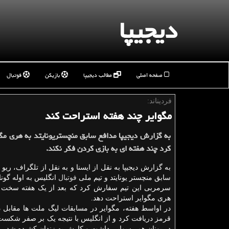
دیجیپا
صفحه اصلی
مطالب دیجیپا
بازیکن
فوتبال
فردیناند:
مگوایر چند هفته استراحت كند
به گزارش دیجیپا مدافع سابق منچستریونایتد به هری م
كرد چند هفته ای به بازی كردن فكر نكند.
به گزارش دیجیپا به نقل از ایسنا و به نقل از تلگراف، ریو ف
سابق منچستر یونایتد و تیم ملی
فوتبال
انگلیس به اوله گون
سرمربی این تیم سفارش کرد که بعد از یک هفته سخت ب
هری مگوایر استراحت دهد.
در اواسط هفته، مگوایر در مسابقات لیگ ملت ها مقابل 
قرمز دریافت کرد و از انگلیس با نتیجه یک بر صفر شکست خو
در یونان هم رسوایی داشت و کارش به زندان کشیده شد.