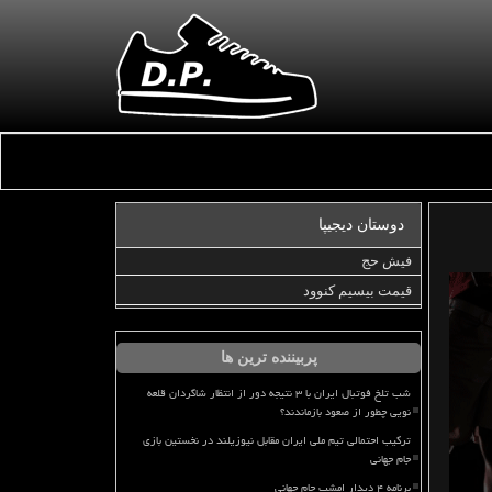
دوستان دیجیپا
فیش حج
قیمت بیسیم کنوود
پربیننده ترین ها
شب تلخ فوتبال ایران با ۳ نتیجه دور از انتظار شاگردان قلعه
نویی چطور از صعود بازماندند؟
ترکیب احتمالی تیم ملی ایران مقابل نیوزیلند در نخستین بازی
جام جهانی
برنامه ۴ دیدار امشب جام جهانی