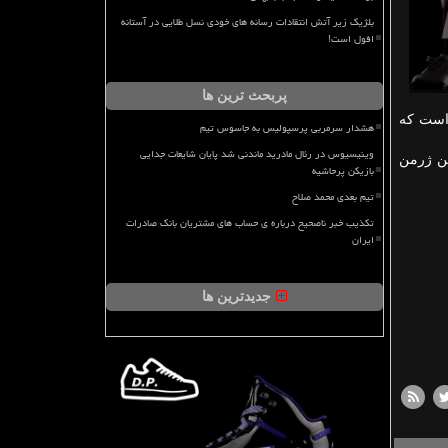
بلژیک زیر آتش انتقادات رسانه های خودی نسل طلایی در آستانه
افول است!
پربحث ترین ها
 است که
هشدار سرمربی پرسپولیس به جاسوس تیم
وینیسیوس در رئال مادرید ماندنی شد پایان شایعات جدایی
 سن ژرمن
بازیکن پرحاشیه
تیم بعدی محمد صلاح
تکذیب خبر ناصحیح درباره ی حساب های مشتریان بانک صادرات
ایران
جدیدترین ها