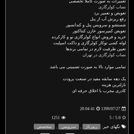
تعمیرات به صورت کاملا تخصصی
نصاب کولرگازی
تعویض و تعمیر برد
رفع ریزش آب از پنل
شستشو و سرویس پنل و کندانسور
تعویض کمپرسور خازن کنتاکتور
خرید و فروش انواع کولرگازی نو و کارکرده
لوله کشی توکار کولرگازی و داکت اسپلیت
تعیین ظرفیت لازم در تمامی برندها
نصاب کولرگازی در تهران
تمامی موارد بالا به صورت تضمینی می باشد.
یک دهه سابقه مفید در صنعت برودت
نازلترین هزینه
کادری مجرب با اخلاق حرفه ای
1399/07/27
20:04:41
1251
/ 5
5.0
تگهای خبر:
رپورتاژ
,
سرویس
,
متخصص