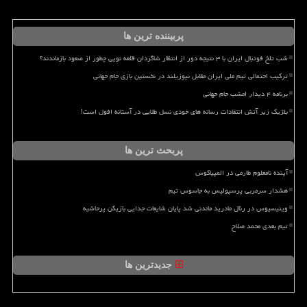
پربیننده ترین ها
شب تلخ فوتبال ایران با ۳ نتیجه دور از انتظار شاگردان قلعه نویی چطور از صعود بازماندند؟
ترکیب احتمالی تیم ملی ایران مقابل نیوزیلند در نخستین بازی جام جهانی
برنامه ۴ دیدار امشب جام جهانی
بلژیک زیر آتش انتقادات رسانه های خودی نسل طلایی در آستانه افول است!
پربحث ترین ها
آینده نامعلوم طارمی در المپیاکوس
هشدار سرمربی پرسپولیس به جاسوس تیم
وینیسیوس در رئال مادرید ماندنی شد پایان شایعات جدایی بازیکن پرحاشیه
تیم بعدی محمد صلاح
جدیدترین ها