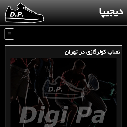
دیجیپا
منو
نصاب كولرگازی در تهران