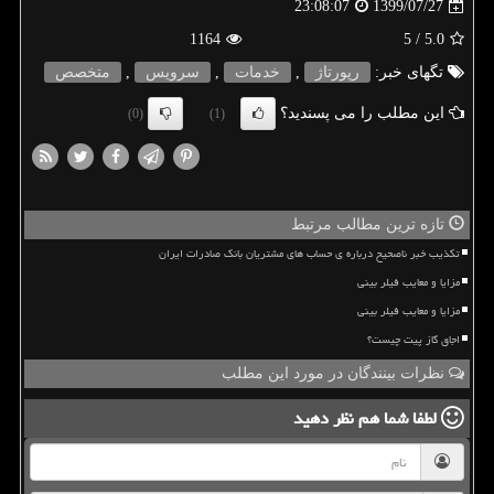
1399/07/27
23:08:07
1164
/ 5
5.0
تگهای خبر:
رپورتاژ
,
خدمات
,
سرویس
,
متخصص
این مطلب را می پسندید؟
(0)
(1)
تازه ترین مطالب مرتبط
تکذیب خبر ناصحیح درباره ی حساب های مشتریان بانک صادرات ایران
مزایا و معایب فیلر بینی
مزایا و معایب فیلر بینی
اجاق گاز پیت چیست؟
نظرات بینندگان در مورد این مطلب
لطفا شما هم
نظر دهید