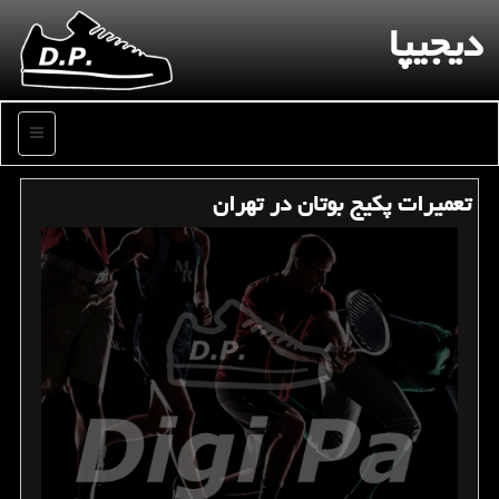
دیجیپا
منو
تعمیرات پكیج بوتان در تهران