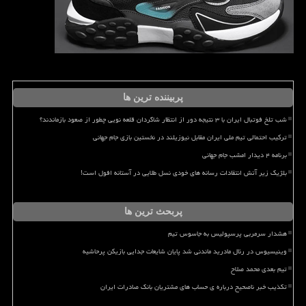
پربیننده ترین ها
شب تلخ فوتبال ایران با ۳ نتیجه دور از انتظار شاگردان قلعه نویی چطور از صعود بازماندند؟
ترکیب احتمالی تیم ملی ایران مقابل نیوزیلند در نخستین بازی جام جهانی
برنامه ۴ دیدار امشب جام جهانی
بلژیک زیر آتش انتقادات رسانه های خودی نسل طلایی در آستانه افول است!
پربحث ترین ها
هشدار سرمربی پرسپولیس به جاسوس تیم
وینیسیوس در رئال مادرید ماندنی شد پایان شایعات جدایی بازیکن پرحاشیه
تیم بعدی محمد صلاح
تکذیب خبر ناصحیح درباره ی حساب های مشتریان بانک صادرات ایران