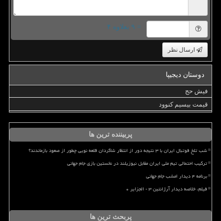
= ۹ بعلاوه ۴
ارسال نظر
دوستان دیجیپا
فیش حج
قیمت بیسیم کنوود
پربیننده ترین ها
شب تلخ فوتبال ایران با ۳ نتیجه دور از انتظار شاگردان قلعه نویی چطور از صعود بازماندند؟
ترکیب احتمالی تیم ملی ایران مقابل نیوزیلند در نخستین بازی جام جهانی
برنامه ۴ دیدار امشب جام جهانی
فیلم، خلاصه دیدار آرژانتین ۳ - الجزایر ۰
پربحث ترین ها