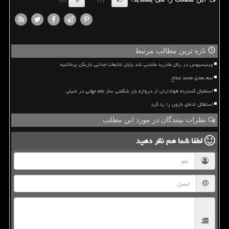
تازه ترین مطالب مرتبط
وینیسیوس در رئال مادرید ماندنی شد پایان شایعات جدایی بازیکن پرحاشیه
تیم بعدی محمد صلاح
استقبال گسترده هواداران از دروازه بان شگفتی ساز جام جهانی در شیلی
استقلال ادعای نازون را رد کرد
نظرات بینندگان در مورد این مطلب
لطفا شما هم
نظر دهید