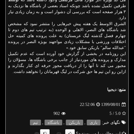
طرفین تکمیل نشده باشد چونکه اسناد بعضی از باشگاه ها نزدیک به
۳ هزار صفحه است که بررسی آن دشوار است و به زمان زیادی نیاز
دارد.
الشرق الاوسط یک هفته پیش خبرهایی را منتشر نمود که مشخص
شد باشگاه های النصر، الاهلی و الوحده (به ترتیب تیم های دوم تا
چهارم فصل گذشته لیگ عربستان) به علت پرونده های کمیته حل
اختلافات ورزشی با مشکلات زیادی مواجهند بویژه النصر در پرونده
"عبدالله سالم" بازیکن سابق خود.»
این روزنامه در بخشی از گزارش خود آورده است که عدم تکمیل
مدارک و پرونده های موردنیاز از جانب برخی باشگاه ها، مسؤلان را
مجبور می کند تا آنها را از دریافت مجوز حرفه ای کنار بگذارند و
ازاین رو این تیم ها حق شرکت در لیگ قهرمانان را نخواهند داشت.
منبع:
دیجیپا
1399/08/01
22:52:06
902
/ 5
5.0
تگهای خبر:
بازی
,
بازیكن
,
باشگاه
,
تیم
این مطلب را می پسندید؟
(0)
(1)