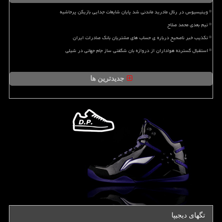
وینیسیوس در رئال مادرید ماندنی شد پایان شایعات جدایی بازیکن پرحاشیه
تیم بعدی محمد صلاح
تکذیب خبر ناصحیح درباره ی حساب های مشتریان بانک صادرات ایران
استقبال گسترده هواداران از دروازه بان شگفتی ساز جام جهانی در شیلی
جدیدترین ها
تگهای دیجیپا