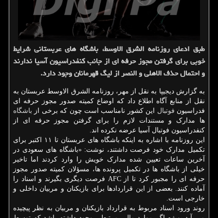
طبق ادعای روزنامه الشرق الاوسط، باشگاه های عربستانی شرایط
خوبی برای گرفتن مجوز حرفه ای از جانب كنفدراسیون آسیا ندارند
و احتمال حذف الاهلی و النصر از لیگ قهرمانان وجود دارد.
به گزارش دیجیپا به نقل از مهر، روزنامه الشرق الاوسط عربستان به
نقل از منابع آگاه اطلاع داد که اوضاع کمیته صدور مجوز حرفه ای
فدراسیون
فوتبال
این کشور نامناسب است چون که برخی از
باشگاه
ها مدارک و مستندات لازم را برای گرفتن مجوز حرفه ای از
کنفدراسیون فوتبال آسیا عرضه نکرده اند.
این روزنامه با اشاره به اینکه باشگاه های عربستان تا ۱۱ اکتبر برای
تکمیل مدارک خود فرصت داشتند، نوشت: «باشگاه های سعودی در
آخرین ساعات تعیین شده مدارک خویش را وارد کردند اما تاخیر
خیلی از باشگاه ها در تکمیل پرونده ها، مسؤلان کمیته صدور مجوز
حرفه ای را مجبور کرد تا از AFC فرصت دیگری بگیرند و اسناد را
آماده کنند. بعضی از این قراردادها برای بازیکنان و مربیان داخلی و
خارجی است.
روند ورود اسناد مربوط به قرارداد بازیکنان و مربیان به نظر پیچیده
می آید بویژه اگر موارد مالی مرتبطی وجود داشته باشد که توسط