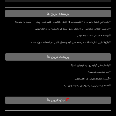
پربیننده ترین ها
شب تلخ فوتبال ایران با ۳ نتیجه دور از انتظار شاگردان قلعه نویی چطور از صعود بازماندند؟
ترکیب احتمالی تیم ملی ایران مقابل نیوزیلند در نخستین بازی جام جهانی
برنامه ۴ دیدار امشب جام جهانی
بلژیک زیر آتش انتقادات رسانه های خودی نسل طلایی در آستانه افول است!
پربحث ترین ها
پاسخ منفی گواردیولا به قهرمان آسیا!
خورخه مسی که بود؟
آینده نامعلوم طارمی در المپیاکوس
هشدار سرمربی پرسپولیس به جاسوس تیم
جدیدترین ها