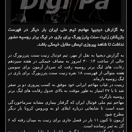
به گزارش دیجیپا مهاجم تیم ملی ایران بار دیگر در فهرست
بازیكنان زنیت سنت پترزبورگ برای بازی در لیگ برتر روسیه حضور
نداشت تا شاهد پیروزی تیمش مقابل خیمكی باشد.
به گزارش دیجیپا به نقل از مهر، تیم
فوتبال
زنیت سنت پترزبورگ در
حالی از ساعت ۱۴: ۳۰ امروز به مصاف خیمکی در هفته سیزدهم
رقابت
های لیگ برتر روسیه رفت که سردار آزمون برای سومین
هفته متوالی از فهرست ۱۸ نفره زنیت سنت پترزبورگ برای بازی در
لیگ روسیه بازماند.
زینیت در غیاب مهاجم ایرانی خود موفق به کسب پیروزی دو بر صفر
شد تا با ۲۷ امتیاز به طور موقت به بالای جدول رقابت های لیگ برتر
روسیه بازگردد.
مهاجم تیم ملی فوتبال ایران که گرفتار بیماری مشابه سرماخوردگی
شده است تا شایعاتی درباره ابتلای او به ویروس کرونا بار دیگر
مطرح شود.
آزمون تا کنون ۱۱ بار در فصل جاری برای زنیت به میدان رفته که ۶
گل
به ثمر رسانده است.
او در بازی گذشته زنیت در لیگ قهرمانان اروپا مقابل بورسیا دورتموند