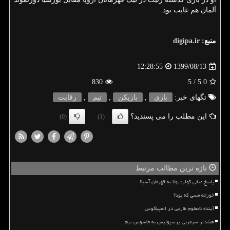
آلمان هم غایب بود.
منبع:
digipa.ir
1399/08/13
12:28:55
830
/ 5
5.0
تگهای خبر:
بازی
,
بازیكن
,
تیم
,
رقابت
این مطلب را می پسندید؟
(0)
(1)
تازه ترین مطالب مرتبط
پاسخ منفی گواردیولا به قهرمان آسیا!
خورخه مسی که بود؟
آینده نامعلوم طارمی در المپیاکوس
هشدار سرمربی پرسپولیس به جاسوس تیم