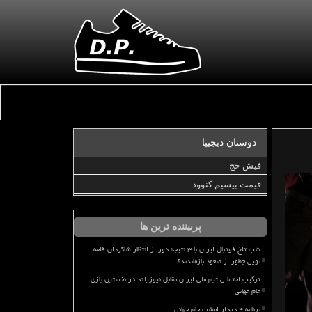
دوستان دیجیپا
فیش حج
قیمت بیسیم کنوود
پربیننده ترین ها
شب تلخ فوتبال ایران با ۳ نتیجه دور از انتظار شاگردان قلعه
نویی چطور از صعود بازماندند؟
ترکیب احتمالی تیم ملی ایران مقابل نیوزیلند در نخستین بازی
جام جهانی
برنامه ۴ دیدار امشب جام جهانی