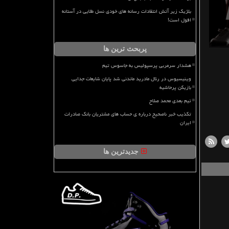
بلژیک زیر آتش انتقادات رسانه های خودی نسل طلایی در آستانه
افول است!
پربحث ترین ها
هشدار سرمربی پرسپولیس به جاسوس تیم
وینیسیوس در رئال مادرید ماندنی شد پایان شایعات جدایی
بازیکن پرحاشیه
تیم بعدی محمد صلاح
تکذیب خبر ناصحیح درباره ی حساب های مشتریان بانک صادرات
ایران
جدیدترین ها