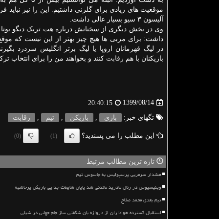
موقعیت های زیادی برای گلزنی داشتیم. این را نیز نباید ف
آلیسون ۳ سیو بسیار عالی داشت.
وی در بخش دیگری از سخنانش درباره هت تریک دیگو یوتا پ
داشت: برای مربی ها هیچ چیز بهتر از این نیست که موق
در لیگ قهرمانان اروپا یا لیگ برتر انگلیس سردرد بگی
بازیکنان با هم
رقابت
کنند و بخواهند من را برای انتخاب تر
1399/08/14
20:40:15
تگهای خبر:
بازی
,
بازیكن
,
تیم
,
رقابت
این مطلب را می پسندید؟
(0)
(1)
تازه ترین مطالب مرتبط
هشدار سرمربی پرسپولیس به جاسوس تیم
وینیسیوس در رئال مادرید ماندنی شد پایان شایعات جدایی بازیکن پرحاشیه
تیم بعدی محمد صلاح
استقبال گسترده هواداران از دروازه بان شگفتی ساز جام جهانی در شیلی