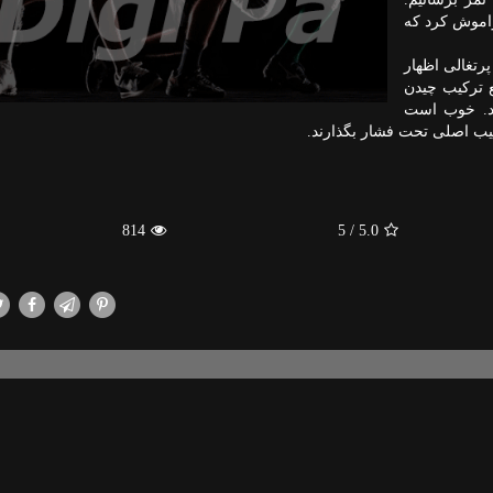
راموش کرد که
رتغالی اظهار
ع ترکیب چیدن
رند. خوب است
کیب اصلی تحت فشار بگذارند.
814
/ 5
5.0