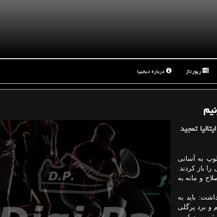
رپورتاژ
درباره دیجیپا
نیم
تالیا تمجید
وپ به آسانی
 را باز کردند.
لاح و مانه به
شت: باید به
 و برد پرگلی
ستیم بیش از ۵ گل هم به ثمر برسانیم.