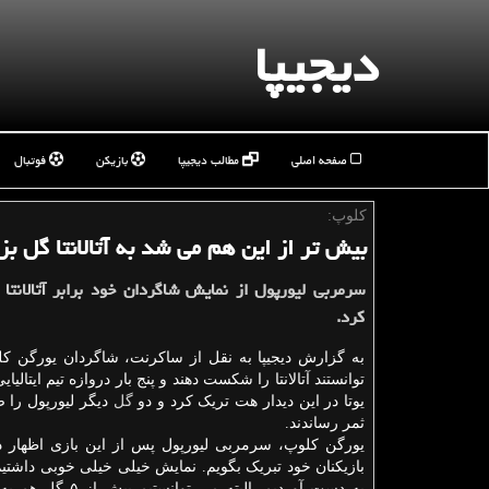
دیجیپا
صفحه اصلی
مطالب دیجیپا
بازیکن
فوتبال
كلوپ:
بیش تر از این هم می شد به آتالانتا گل بز
سرمربی لیورپول از نمایش شاگردان خود برابر آتالانتا ای
كرد.
به گزارش دیجیپا به نقل از ساکرنت، شاگردان یورگن کل
توانستند آتالانتا را شکست دهند و پنج بار دروازه تیم ایتالیایی
یوتا در این دیدار هت تریک کرد و دو
گل
دیگر لیورپول را ص
ثمر رساندند.
یورگن کلوپ، سرمربی لیورپول پس از این بازی اظهار دا
بازیکنان خود تبریک بگویم. نمایش خیلی خیلی خوبی داشتیم
به دست آوردیم. البته می توان