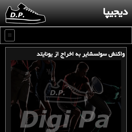
دیجیپا
منو
واكنش سولسشایر به اخراج از یونایتد