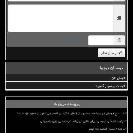
= ۹ بعلاوه ۲
ارسال نظر
دوستان دیجیپا
فیش حج
قیمت بیسیم کنوود
پربیننده ترین ها
شب تلخ فوتبال ایران با ۳ نتیجه دور از انتظار شاگردان قلعه نویی چطور از صعود بازماندند؟
ترکیب احتمالی تیم ملی ایران مقابل نیوزیلند در نخستین بازی جام جهانی
برنامه ۴ دیدار امشب جام جهانی