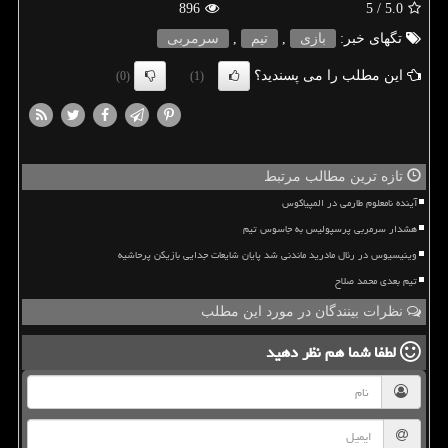
896
/ 5
5.0
تگهای خبر:
بازی
,
تیم
,
سرمربی
این مطلب را می پسندید؟
(0)
(1)
تازه ترین مطالب مرتبط
آینده نامعلوم طارمی در المپیاکوس
هشدار سرمربی پرسپولیس به جاسوس تیم
وینیسیوس در رئال مادرید ماندنی شد پایان شایعات جدایی بازیکن پرحاشیه
تیم بعدی محمد صلاح
نظرات بینندگان در مورد این مطلب
لطفا شما هم
نظر دهید