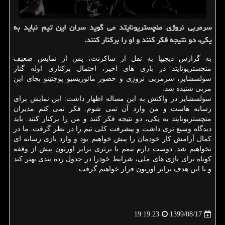
سرمربی نروژی منچستریونایتد می گوید سران این تیم نباید به
یكی، دو نتیجه فكر كنند و او را بركنار كنند.
به گزارش دیجیپا به نقل از ساکرنت، پس از نمایش ضعیف
منچستریونایتد در بازی های اخیر، احتمال برکناری اوله گنار
سولسشایر، سرمربی نروژی و حضور مائوریسیو پوچتینو بجای این
مربی شنیده شد.
سولسشایر در واکنش به این مساله اظهار داشت: این نمایش برای
رسانه هاست و من وارد آن نمی شوم. فکر نمی کنم مدیران
منچستریونایتد به یکی، دو نتیجه فکر کنند و من را برکنار کنند. باید
دیدگاه وسیع تری داشت و پیشرفت کلی تیم را در نظر گرفت. ما در
کمال آرامش کار خودمان را پیش خواهیم بود و وارد بازی رسانه ای
نخواهیم شد. دوست دارم تیمم با برتری برابر اورتون پیش از وقفه
کوتاه برای بازی های ملی، شرایط خودرا در جدول رده بندی بهتر کند
و با این هدف برابر اورتون قرار خواهیم گرفت.
1399/08/17
19:19:23