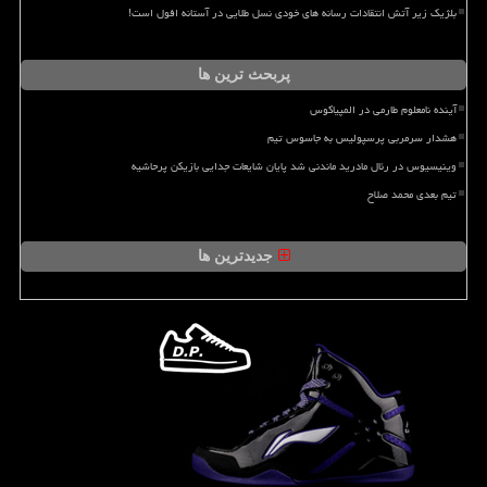
بلژیک زیر آتش انتقادات رسانه های خودی نسل طلایی در آستانه افول است!
پربحث ترین ها
آینده نامعلوم طارمی در المپیاکوس
هشدار سرمربی پرسپولیس به جاسوس تیم
وینیسیوس در رئال مادرید ماندنی شد پایان شایعات جدایی بازیکن پرحاشیه
تیم بعدی محمد صلاح
جدیدترین ها