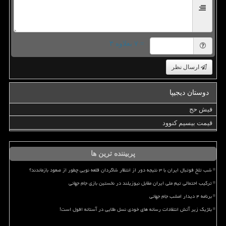
= ۷ بعلاوه ۳
ارسال نظر
دوستان دیجیپا
فیش حج
قیمت بیسیم کنوود
پربیننده ترین ها
شب تلخ فوتبال ایران با ۳ نتیجه دور از انتظار شاگردان قلعه نویی چطور از صعود بازماندند؟
ترکیب احتمالی تیم ملی ایران مقابل نیوزیلند در نخستین بازی جام جهانی
برنامه ۴ دیدار امشب جام جهانی
بلژیک زیر آتش انتقادات رسانه های خودی نسل طلایی در آستانه افول است!