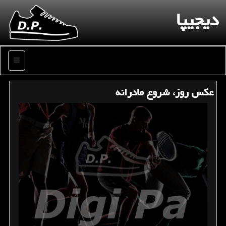
دیجیپا
منو
عكس روز، شروع مادرانه