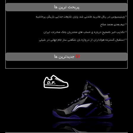
پربحث ترین ها
وینیسیوس در رئال مادرید ماندنی شد پایان شایعات جدایی بازیکن پرحاشیه
تیم بعدی محمد صلاح
تکذیب خبر ناصحیح درباره ی حساب های مشتریان بانک صادرات ایران
استقبال گسترده هواداران از دروازه بان شگفتی ساز جام جهانی در شیلی
جدیدترین ها