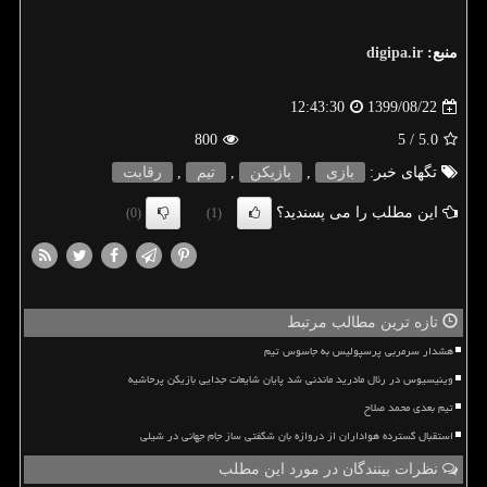
منبع:
digipa.ir
1399/08/22
12:43:30
800
/ 5
5.0
تگهای خبر:
بازی
,
بازیكن
,
تیم
,
رقابت
این مطلب را می پسندید؟
(0)
(1)
تازه ترین مطالب مرتبط
هشدار سرمربی پرسپولیس به جاسوس تیم
وینیسیوس در رئال مادرید ماندنی شد پایان شایعات جدایی بازیکن پرحاشیه
تیم بعدی محمد صلاح
استقبال گسترده هواداران از دروازه بان شگفتی ساز جام جهانی در شیلی
نظرات بینندگان در مورد این مطلب