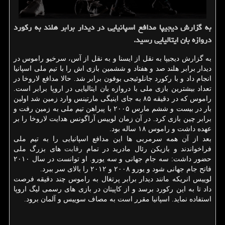
به گزارش دیجیپا مدافع اسپانیایی در دیدار برابر هلند به ركورد
دروازه بان ایتالیایی رسید.
به گزارش دیجیپا به نقل از ایسنا و به نقل از آس، سرخیو راموس در
دیدار برابر هلند صد و هفتاد و ششمین بازی اش را با تیم ملی اسپانیا
انجام داد و با رکورد جانلوئیجی بوفون برابر شد. حالا مدافع لاروخا در
تعداد بیشترین بازی ملی با دروازه بان ایتالیایی در اروپا برابر است.
راموس که در دقیقه ۸۵ به جای اینیگی مارتینس وارد زمین شد اولین
بار در بیست و ششم مارس ۲۰۰۵ با پیراهن تیم ملی به زمین رفت و
برابر چین بازی کرد. در آن زمان لوییس آراگونس هدایت لاروخا را بر
عهده داشت و راموس ۱۸ ساله بود.
بعد از آن همه سرمربی ها این مدافع اسپانیایی را به تیم ملی
فراخواندند و بازیکن رئال مادرید در تمام
رقابت
های بزرگ ملی
حضور داشت: سه جام جهانی و سه یورو. او توانست در سال ۲۰۱۰
فاتح جام جهانی شود و یورو ۲۰۰۸ و ۲۰۱۲ را بالای سر ببرد.
لوییس انریکه مانند دیدار برابر پرتغال به راموس چند دقیقه فرصت
داد تا به این رکورد برسد و از کاپیتان در بازی های رسمی لیگ اروپا
استفاده نماید. اسپانیا مقرر است به مصاف سوییس و آلمان برود.