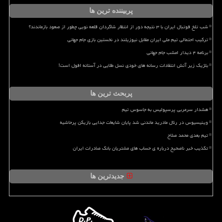
پربیننده ترین ها
شب تلخ فوتبال ایران با ۳ نتیجه دور از انتظار شاگردان قلعه نویی چطور از صعود بازماندند؟
ترکیب احتمالی تیم ملی ایران مقابل نیوزیلند در نخستین بازی جام جهانی
برنامه ۴ دیدار امشب جام جهانی
بلژیک زیر آتش انتقادات رسانه های خودی نسل طلایی در آستانه افول است!
پربحث ترین ها
هشدار سرمربی پرسپولیس به جاسوس تیم
وینیسیوس در رئال مادرید ماندنی شد پایان شایعات جدایی بازیکن پرحاشیه
تیم بعدی محمد صلاح
تکذیب خبر ناصحیح درباره ی حساب های مشتریان بانک صادرات ایران
جدیدترین ها