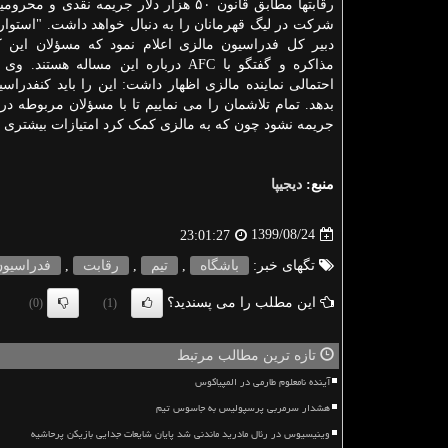
رقابتها مطابق قانون ۵۰ هزار دلار جریمه نقدی و 
شرکت در لیگ قهرمانان را به دنبال خواهد داشت. "استوارت
دبیر کل فدراسیون مالزی اعلام نمود که مسؤلان این 
مذاکره و گفتگو با AFC درباره این مساله هستن
احتمالی نماینده مالزی اظهار داشت: این را باید کنفدراسی
بدهد. تمام تلاشمان را می نماییم تا با مسؤلان مربوطه در
جریمه نشود چون که به مالزی کمک کرد امتیازات بیشتری را 
منبع:
دیجیپا
1399/08/24
23:01:27
تگهای خبر:
باشگاه
,
تیم
,
رقابت
,
فدراسیون
این مطلب را می پسندید؟
(0)
(1)
تازه ترین مطالب مرتبط
آینده نامعلوم طارمی در المپیاکوس
هشدار سرمربی پرسپولیس به جاسوس تیم
وینیسیوس در رئال مادرید ماندنی شد پایان شایعات جدایی بازیکن پرحاشیه