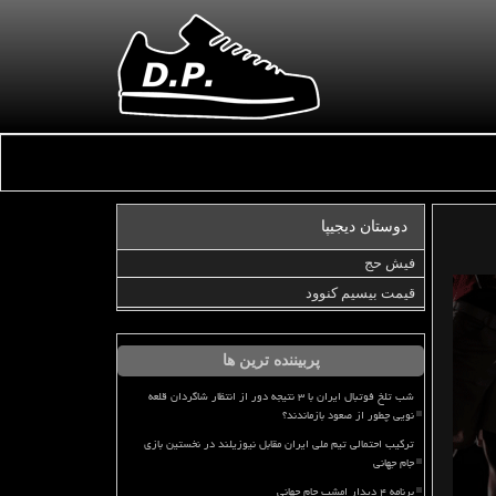
دوستان دیجیپا
فیش حج
قیمت بیسیم کنوود
پربیننده ترین ها
شب تلخ فوتبال ایران با ۳ نتیجه دور از انتظار شاگردان قلعه
نویی چطور از صعود بازماندند؟
ترکیب احتمالی تیم ملی ایران مقابل نیوزیلند در نخستین بازی
جام جهانی
برنامه ۴ دیدار امشب جام جهانی