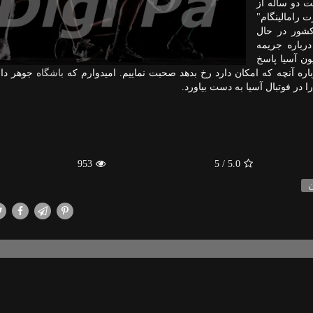
محرومیت دو ساله از
 رامالینگام"
کشور در حال
د. وی درباره جریمه
ون آسیا پاسخ
باره آنچه که امکان دارد رخ بدهد صحبت نماییم. امیدوارم که
باشگاه
جوهر دار
در فوتبال آسیا به دست بیاورد.
953
/ 5
5.0