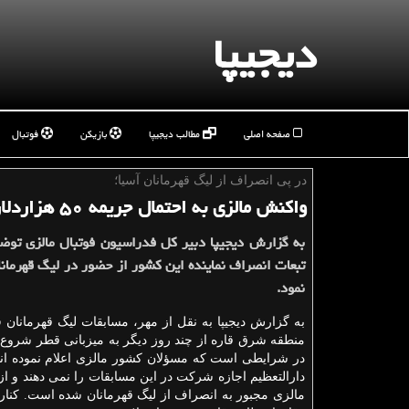
دیجیپا
صفحه اصلی
مطالب دیجیپا
بازیکن
فوتبال
در پی انصراف از لیگ قهرمانان آسیا؛
واكنش مالزی به احتمال جریمه ۵۰ هزاردلاری و محرومیت از جانب AFC
به گزارش دیجیپا دبیر كل فدراسیون فوتبال مالزی توضی
تبعات انصراف نماینده این كشور از حضور در لیگ قهرمانان
نمود.
به گزارش دیجیپا به نقل از مهر، مسابقات لیگ قهرمانان
ف
منطقه شرق قاره از چند روز دیگر به میزبانی قطر شروع
در شرایطی است که مسؤلان کشور مالزی اعلام نموده اند
دارالتعظیم اجازه شرکت در این مسابقات را نمی دهند و ازا
مالزی مجبور به انصراف از لیگ قهرمانان شده است. کناره