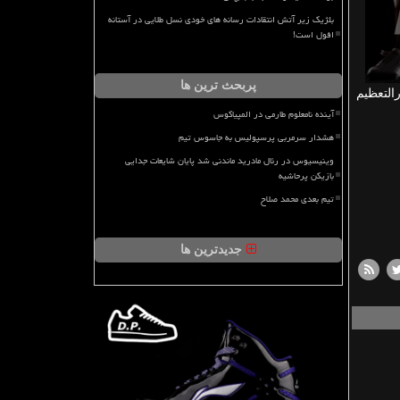
بلژیک زیر آتش انتقادات رسانه های خودی نسل طلایی در آستانه
افول است!
پربحث ترین ها
التعظیم
آینده نامعلوم طارمی در المپیاکوس
هشدار سرمربی پرسپولیس به جاسوس تیم
وینیسیوس در رئال مادرید ماندنی شد پایان شایعات جدایی
بازیکن پرحاشیه
تیم بعدی محمد صلاح
جدیدترین ها