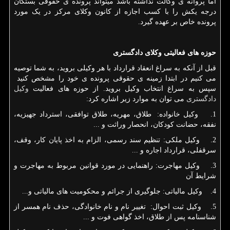
اما پروانه ی وکالت نداشته باشد میتواند پرونده ی حقوقی بستگان
درجه یکش را با کسب اجازه از کانون وکلای مرکز در یک مورد
پرونده خاص بر عهده گیرد.
حوزه های فعالیتی وکلای دادگستری
قبل از آنکه به سراغ انعقاد قرارداد با هر وکیلی بروید، به شما توصیه
می کنیم در ابتدا زمینه ی حقوقی پرونده ی خود را مشخص کنید
سپس به سراغ انتخاب وکیل بروید. از حوزه های فعالیت
وکیل
دادگستری
می توان به موارد زیر اشاره کرد:
1. وکیل خانواده: طلاق، مهریه، طلاق توافقی، استرداد جهیزیه،
نفقه، حضانت کودکان، انحصار وراثت و ...
2. وکیل ملکی: تنظیم سند رسمی، الزام به اخذ پایان کار، وقف،
سرقفلی، قرارداد اجاره و ...
3. وکیل مهاجرت: راهنمایی در مورد قوانین مربوط به مهاجرت و
شرایط آن
4. وکیل مالیاتی: جلوگیری از جرائم و محکومیت های مالیاتی و...
5. وکیل ثبت احوال: تغییر نام و نام خانوادگی، حذف نام همسر از
شناسنامه پس از طلاق، اخذ گواهی فوت و ...