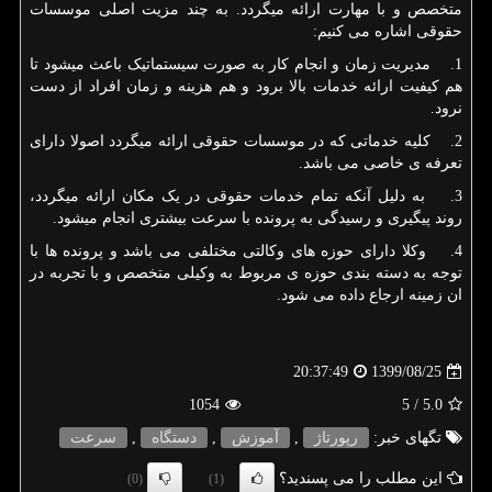
متخصص و با مهارت ارائه میگردد. به چند مزیت اصلی موسسات
حقوقی اشاره می کنیم:
1. مدیریت زمان و انجام کار به صورت سیستماتیک باعث میشود تا
هم کیفیت ارائه خدمات بالا برود و هم هزینه و زمان افراد از دست
نرود.
2. کلیه خدماتی که در موسسات حقوقی ارائه میگردد اصولا دارای
تعرفه ی خاصی می باشد.
3. به دلیل آنکه تمام خدمات حقوقی در یک مکان ارائه میگردد،
روند پیگیری و رسیدگی به پرونده با سرعت بیشتری انجام میشود.
4. وکلا دارای حوزه های وکالتی مختلفی می باشد و پرونده ها با
توجه به دسته بندی حوزه ی مربوط به وکیلی متخصص و با تجربه در
ان زمینه ارجاع داده می شود.
1399/08/25
20:37:49
1054
/ 5
5.0
تگهای خبر:
رپورتاژ
,
آموزش
,
دستگاه
,
سرعت
این مطلب را می پسندید؟
(0)
(1)