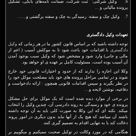
6. وکیل شرکتی: ثبت شرکت، ضمانت نامه‌های بانکی، تشکیل
پرونده مالیاتی و ...
7. وکیل چک و سفته: رسیدگی به چک و سفته برگشتی و.......
تعهدات وکیل دادگستری
توجه داشته باشید که بر اساس قانون کشور ما در هر زمانی که
وکیل
دادگستری
با اقدامات خود باعث شود تا به موکلش آسیب ( اعم از
مالی و جانی) وارد شود و مشخص شود که وکیل سبب بوجود آمدن
آن آسیب بوده است، مسئولیت کامل بر عهده ی او خواهد بود.
وکلا این اجازه را ندارند که از حدود و اختیارات قانونی خود خارج
شوند و در تمامی مراحل پرونده های خود باید مصلحت موکل خود را
در نظر بگیرند و سپس اقدامات قانونی همچون : ارائه دادخواست و
دفاعیه، نوشتن لایحه و....
در برخی از موارد دیده شده است که یک موکل برای حل مشکل
پرونده ی خود و رسیدگی به روند دادرسی آن، چندین وکیل را انتخاب
میکند. نکته ای که این وکلا به صورت کلی باید به آن توجه داشته
باشند آن میباشد که هیچ یک از آنها نباید بدون دیگری در امور پروند
دخالت کند یا به تنهایی اقدام به تصمیم گیری کنند.
هنگامی که در مورد وکالت در توکیل صحبت ممیکنیم و میگوییم بر