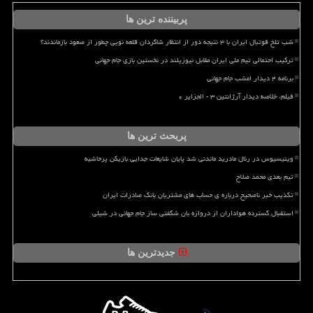
پربیننده ترین ها
شب تلخ فوتبال ایران با ۳ نتیجه دور از انتظار شاگردان قلعه نویی چطور از صعود بازماندند؟
ترکیب احتمالی تیم ملی ایران مقابل نیوزیلند در نخستین بازی جام جهانی
برنامه ۴ دیدار امشب جام جهانی
فیلم، خلاصه دیدار آرژانتین ۳ - الجزایر ۰
پربحث ترین ها
وینیسیوس در رئال مادرید ماندنی شد پایان شایعات جدایی بازیکن پرحاشیه
تیم بعدی محمد صلاح
تکذیب خبر ناصحیح درباره ی حساب های مشتریان بانک صادرات ایران
استقبال گسترده هواداران از دروازه بان شگفتی ساز جام جهانی در شیلی
جدیدترین ها