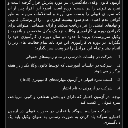
آزمون کانون وکلای دادگستری نیز مورد پذیرش قرار گرفته است و
نمره ی قبولی را نیز بدست آورده است. اصولا این افراد پس از آن
که نمره ی قبولی را بدست می آورند و استعلامات مربوط به ظیر
گواهی عدم اعتیاد، عدم سوء پیشینه کیفری و ... را از پزشکی قانونی
و نهاد‌های امنیتی را نیز دریافت میکنند و ارائه مینمایند، میتوانند برای
گذراندن دوره ی کارآموزی وکالت نزد یک وکیل متخصص و باتجربه (
وکیل سرپرست) بروند تا حدود دو سال دوره ی کارآموزی خود را
بگذراند. در دوره ی کارآموزی این فرد باید تمام فعالیت های زیر را
انجام دهد و تمام این مراحل را نیز پشت سر بگذارد:
1. شرکت در جلسات دادرسی در تمام زمینه‌های حقوقی.
2. شرکت در جلسات آموزشی که توسط کانون وکلا یکبار در هفته
برگزار می‌شوند.
3. کسب نمره قبولی در آزمون مهارت‌های کامپیوتری (
icdl
)
4. شرکت در آزمونی به نام اختبار
توجه: در آزمون اختبار که دارای دو بخش شفاهی و کتبی می‌باشد،
نمره قبولی را کسب کند.
5. شرکت مراسم سوگند یا تحلیف در صورت قبولی در ازمون
اختبارو سوگند یاد کردن به صورت رسمی به عنوان وکیل پایه یک
دادگستری.