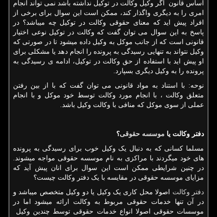
اساس قانون اگر وکیل وکالت در توکیل نداشته باشد نمی تواند انجام
امری را به دیگری واگذار کند، ممکن است این سوال برای برخی از
افراد پیش اید که معنای حقوقی وکالت در توکیل چه میباشد؟ در
پاسخ به این سوال می توان گفت که وکالت در توکیل نوعی اختیار
قانونی است که از جانب موکل به وکیل داده میشود تا در صورتی که
وکیل نتواند به تنهایی رسیدگی به پرونده را انجام دهد یا مشکلی برای
او پیش اید با استفاده از حق وکالت در توکیل، ادامه ی رسیدگی به
پرونده را به وکیل دیگری بسپارد.
نوحه: با استناد به مواد قانونی می توان گفت که با از بین رفتن
متعلق وکالت ، با انجام مورد وکالت توسط خود موکل و با انجام
عملی از سوی موکل که منافی با وکالت وکیل باشد.
دفتر وکالت یا
موسسه حقوقی
؟
مسلما کسانی که به دنبال یک وکیل خوب برای رسیدگی به پرونده
های خود میگردند با مراکزی به نام موسسه حقوقی مواجه میشوند.
در چنین شرایطی ممکن است این سوال برای انان پیش آید که
مزایای موسسه حقوقی در مقایسه با یک دفتر وکالت چیست؟
دفتر وکالت
اصولا محل کاری یک وکیل یا دو وکیل متخصص میباشد و
در آن تنها خدمات حقوقی مربوط به وکالت ارائه میشود اما در
موسسات حقوقی اصولا انواع خدمات حقوقی توسط چندین وکیل