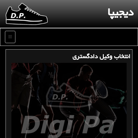
دیجیپا
منو
انتخاب وكیل دادگستری