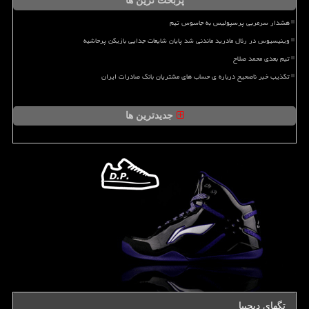
پربحث ترین ها
هشدار سرمربی پرسپولیس به جاسوس تیم
وینیسیوس در رئال مادرید ماندنی شد پایان شایعات جدایی بازیکن پرحاشیه
تیم بعدی محمد صلاح
تکذیب خبر ناصحیح درباره ی حساب های مشتریان بانک صادرات ایران
جدیدترین ها
تگهای دیجیپا