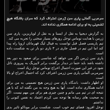
سرمربی آلمانی پاری سن ژرمن اعتراف كرد كه سران باشگاه هیچ
تضمینی به او برای ادامه همكاری نداده اند.
به گزارش دیجیپا به نقل از ایسنا و به نقل از لوپاریزین، پاری سن
ژرمن با هدایت توماس توخل روزهای بسیار سختی را تجربه می کند.
تیم پاریسی فصل قبل توانست به فینال لیگ قهرمانان اروپا راه پیدا
کند اما این تیم در فصل جاری در ۳ بازی دو بار تن به شکست داده
است.
پاری سن ژرمن اگر می خواهد که شانسی برای صعود به دور بعد
داشته باشد باید حتما در دیدار برگشت برابر لایپزیگ به پیروزی نائل
شود در غیر این صورت احتمال اخراج توماس توخل زیاد است.
سرمربی آلمانی پاری سن ژرمن اعتراف کرد که احتمال اخراج او بالا
است.
او اظهار داشت:
باشگاه
پاری سن ژرمن هیچ تضمینی به من برای
ادامه همکاری نداده است. آنها به هیچ وجه به من نگفته اند که با هر
نتیجه ای در تیم می مانم و چنین چیزی هم برای من مهم نیست. اگر
به صحبت های رسانه ها توجه می کردم اعتماد به نفس کنونی را
نداشتم.
توخل افزود: فضای تیم خوب است. شکست برابر موناکو تاثیر بدی