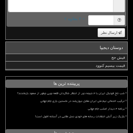
= ۲ بعلاوه ۲
ارسال نظر
دوستان دیجیپا
فیش حج
قیمت بیسیم کنوود
پربیننده ترین ها
شب تلخ فوتبال ایران با ۳ نتیجه دور از انتظار شاگردان قلعه نویی چطور از صعود بازماندند؟
ترکیب احتمالی تیم ملی ایران مقابل نیوزیلند در نخستین بازی جام جهانی
برنامه ۴ دیدار امشب جام جهانی
بلژیک زیر آتش انتقادات رسانه های خودی نسل طلایی در آستانه افول است!