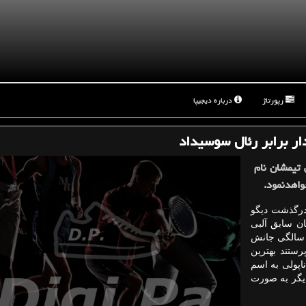
رپورتاژ
درباره دیجیپا
دار برابر رئال سوسیداد
 تیمشان نام
خواهدنمود.
 درگذشت دیگو
تان سابق آلبی
ته چهارشنبه هفته گذشته به سبب حمله قلبی در ۶۰ سالگی جانش
رستند بهترین
اپولی به اسم
دیگر به صورت