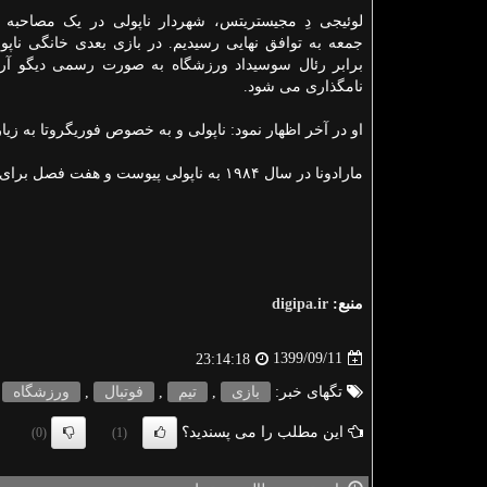
لوئیجی دِ مجیستریتس، شهردار ناپولی در یک مصاحبه 
جمعه به توافق نهایی رسیدیم. در بازی بعدی خانگی ناپول
برابر رئال سوسیداد ورزشگاه به صورت رسمی دیگو آرمان
نامگذاری می شود.
او در آخر اظهار نمود: ناپولی و به خصوص فوریگروتا به زیا
مارادونا در سال ۱۹۸۴ به ناپولی پیوست و هفت فصل برای این تیم بازی کرد. او توانست عناوین زیادی را با تیم ایتالیایی فتح کند.
منبع:
digipa.ir
1399/09/11
23:14:18
تگهای خبر:
بازی
,
تیم
,
فوتبال
,
ورزشگاه
این مطلب را می پسندید؟
(0)
(1)