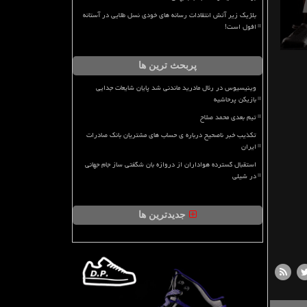
بلژیک زیر آتش انتقادات رسانه های خودی نسل طلایی در آستانه
افول است!
پربحث ترین ها
وینیسیوس در رئال مادرید ماندنی شد پایان شایعات جدایی
بازیکن پرحاشیه
تیم بعدی محمد صلاح
تکذیب خبر ناصحیح درباره ی حساب های مشتریان بانک صادرات
ایران
استقبال گسترده هواداران از دروازه بان شگفتی ساز جام جهانی
در شیلی
جدیدترین ها