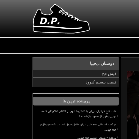
دوستان دیجیپا
فیش حج
قیمت بیسیم کنوود
پربیننده ترین ها
شب تلخ فوتبال ایران با ۳ نتیجه دور از انتظار شاگردان قلعه
نویی چطور از صعود بازماندند؟
ترکیب احتمالی تیم ملی ایران مقابل نیوزیلند در نخستین بازی
جام جهانی
برنامه ۴ دیدار امشب جام جهانی