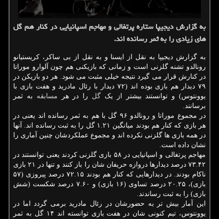
به گزارش دیجیپا ستاره پرتغالی و مهاجم اسپانیایی در کنار هم گل
های زیادی را به ثمر رسانده اند.
به گزارش دیجیپا به نقل از ایسنا و به نقل از بی ساکر، کریستیانو
رونالدو تشنه گلزنی است و زمانی که بازیکنی هم چون آلوارو موراتا
در کنارش قرار می گیرد نتیجه خیلی مثبت می شود. هر دو بازیکن در
۷۹ دیدار هم بازی بوده اند (۷۲ دیدار با رئال مادرید و هفت بازی با
یوونتوس) و توانستند بیشتر از یک
گل
را در هر
مسابقه
به ثمر
برسانند.
در مجموع موراتا و رونالدو ۹۶ گل با هم به ثمر رسانده اند یعنی در
هر بازی که کنار هم بودند میانگین ۱.۲۱ گل را به ثبت رسانده اند. آنها
در همه بازی ها گلزنی نکرده اند و مجموع عملکردشان چنین آماری را
نشان داده است.
مهاجم پرتغالی و اسپانیایی در ۵۸ بازی گلزنی کردند یعنی توانستند در
۷۳.۴۲ درصد دیدارها دروازه حریفان شان را باز کنند و تنها در ۲۱ بازی
ناکام بودند. در دیدارهایی که کنار هم بودند ۷۲.۱۵ درصد پیروزی (۵۷
بازی)، ۲۰.۲۵ درصد تساوی (۱۶ بازی) و ۷.۶۰ درصد شکست (شش
بازی) را به ثبت رساندند.
این آمار بیش تر به حضورشان در رئال مادرید برمی گردد اما در
یوونتوس، تیم کنونی شان در هفت بازی توانسته اند ۱۴ گل به ثمر