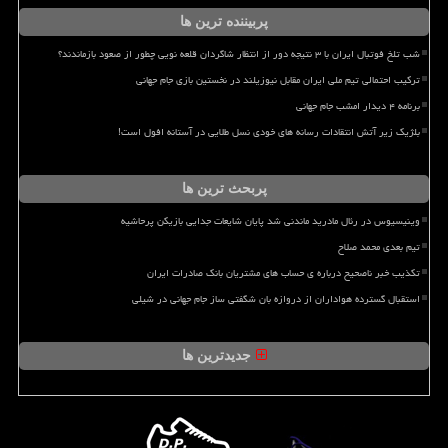
پربیننده ترین ها
شب تلخ فوتبال ایران با ۳ نتیجه دور از انتظار شاگردان قلعه نویی چطور از صعود بازماندند؟
ترکیب احتمالی تیم ملی ایران مقابل نیوزیلند در نخستین بازی جام جهانی
برنامه ۴ دیدار امشب جام جهانی
بلژیک زیر آتش انتقادات رسانه های خودی نسل طلایی در آستانه افول است!
پربحث ترین ها
وینیسیوس در رئال مادرید ماندنی شد پایان شایعات جدایی بازیکن پرحاشیه
تیم بعدی محمد صلاح
تکذیب خبر ناصحیح درباره ی حساب های مشتریان بانک صادرات ایران
استقبال گسترده هواداران از دروازه بان شگفتی ساز جام جهانی در شیلی
جدیدترین ها