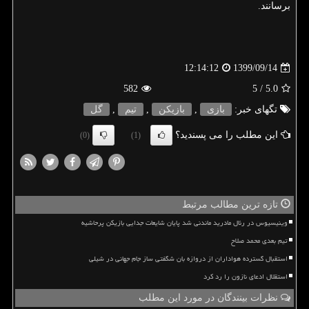
برسانند.
1399/09/14
12:14:12
582
/ 5
5.0
تگهای خبر:
بازی
,
بازیكن
,
تیم
,
گل
این مطلب را می پسندید؟
(0)
(1)
تازه ترین مطالب مرتبط
وینیسیوس در رئال مادرید ماندنی شد پایان شایعات جدایی بازیکن پرحاشیه
تیم بعدی محمد صلاح
استقبال گسترده هواداران از دروازه بان شگفتی ساز جام جهانی در شیلی
استقلال ادعای نازون را رد کرد
نظرات بینندگان در مورد این مطلب