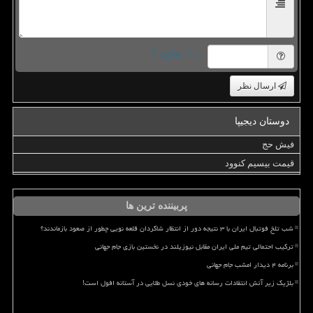
= ۶ بعلاوه ۲
ارسال نظر
دوستان دیجیپا
فیش حج
قیمت بیسیم کنوود
پربیننده ترین ها
شب تلخ فوتبال ایران با ۳ نتیجه دور از انتظار شاگردان قلعه نویی چطور از صعود بازماندند؟
ترکیب احتمالی تیم ملی ایران مقابل نیوزیلند در نخستین بازی جام جهانی
برنامه ۴ دیدار امشب جام جهانی
بلژیک زیر آتش انتقادات رسانه های خودی نسل طلایی در آستانه افول است!