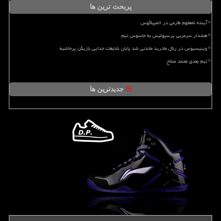
پربحث ترین ها
آینده نامعلوم طارمی در المپیاکوس
هشدار سرمربی پرسپولیس به جاسوس تیم
وینیسیوس در رئال مادرید ماندنی شد پایان شایعات جدایی بازیکن پرحاشیه
تیم بعدی محمد صلاح
جدیدترین ها