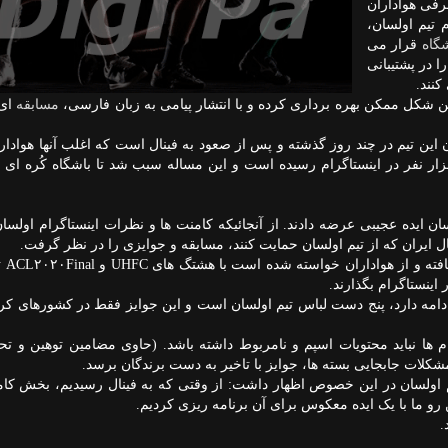
رفی هواداران
م تیم اولسان،
شگاه
قرار می
ا در پشتیبانی
نند.
ن شکل ممکن بهره برداری کرده و با انتشار پیامی به زبان فارسی،
مسابقه
ای 
ی تعداد دنبال کنندگان این تیم در چند روز گذشته و پس از صعود به فینال است که اغلب آنها هوادا
ستقلال هستند. حالا تعداد دنبال کنندگان اولسان به ۴۰ هزار نفر در اینستاگرام رسیده است و این مساله سبب شد تا باشگاه کُ
 ایده عجیبی عرضه دادند. از آنجائیکه کامنت ها و نظرات اینستاگرام اولسان 
 ایران که از تیم اولسان حمایت کنند، مسابقه و جوایزی را در نظر گرفت.
این مسابقه به 
اینستاگرام بگذارند.
 امروز تا روز ۱۸ دسامبر (جمعه) ادامه دارد، پنج دست لباس تیم اولسان است و این جوایز فقط در کشورهای
 ها نباید محتویات اسپم و نامربوط داشته باشد. (حاوی مضامین توهین و تحق
کلات جابجایی بسته ها، جوایز با تاخیر به دست برندگان برسد.
یم اولسان در این خصوص اظهار داشت: از وقتی که به فینال رسیدیم، بخش کا
 رو ما با یک ایده معکوس برای آن برنامه ریزی کردیم.
.