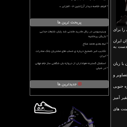
فیلم، خلاصه دیدار آرژانتین ۳ - الجزایر ۰
پربحث ترین ها
را برای
وینیسیوس در رئال مادرید ماندنی شد پایان شایعات جدایی
بازیکن پرحاشیه
ران ایران
تیم بعدی محمد صلاح
ره ای دست به
تکذیب خبر ناصحیح درباره ی حساب های مشتریان بانک صادرات
ایران
استقبال گسترده هواداران از دروازه بان شگفتی ساز جام جهانی
با زبان
در شیلی
زبان فارسی در اینستاگرام اولسان انتشار یافته و از هواداران خواسته شده است با هشتگ های UHFC و ACL۲۰۲۰Final تصاویر و
جدیدترین ها
 کره جنوبی
یر آمیز
منت های