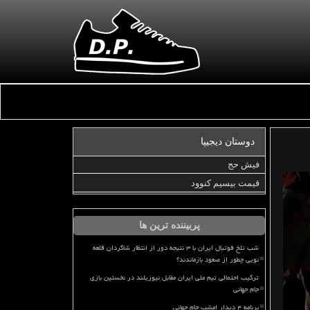
دوستان دیجیپا
فیش حج
قیمت بیسیم کنوود
پربیننده ترین ها
شب تلخ فوتبال ایران با ۳ نتیجه دور از انتظار شاگردان قلعه
نویی چطور از صعود بازماندند؟
ترکیب احتمالی تیم ملی ایران مقابل نیوزیلند در نخستین بازی
جام جهانی
برنامه ۴ دیدار امشب جام جهانی