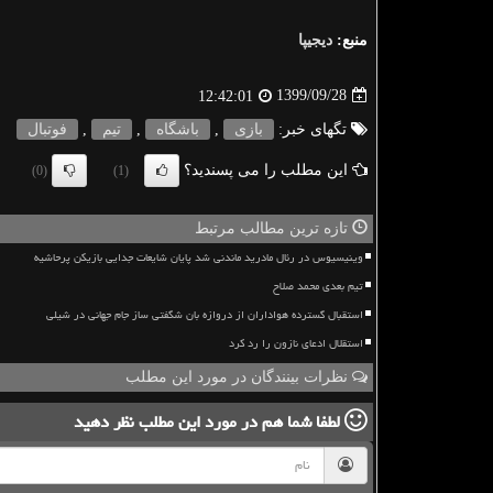
منبع:
دیجیپا
1399/09/28
12:42:01
تگهای خبر:
بازی
,
باشگاه
,
تیم
,
فوتبال
این مطلب را می پسندید؟
(0)
(1)
تازه ترین مطالب مرتبط
وینیسیوس در رئال مادرید ماندنی شد پایان شایعات جدایی بازیکن پرحاشیه
تیم بعدی محمد صلاح
استقبال گسترده هواداران از دروازه بان شگفتی ساز جام جهانی در شیلی
استقلال ادعای نازون را رد کرد
نظرات بینندگان در مورد این مطلب
لطفا شما هم
در مورد این مطلب
نظر دهید