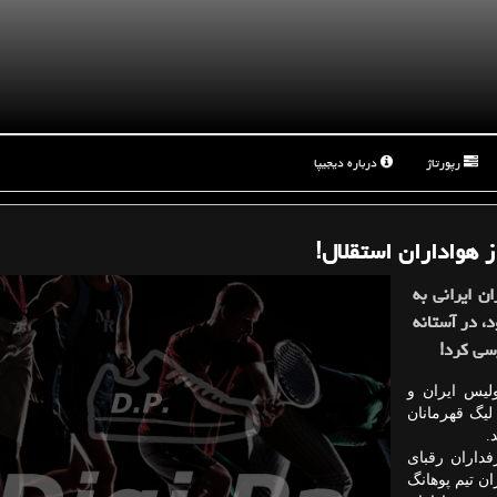
رپورتاژ
درباره دیجیپا
 هواداران استقلال!
ن ایرانی به
د، در آستانه
رسی کرد!
یس ایران و
 لیگ قهرمانان
.
فداران رقبای
ان تیم پوهانگ