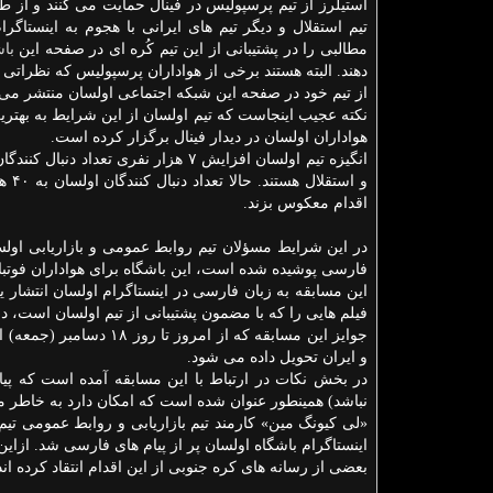
استیلرز از تیم پرسپولیس در فینال حمایت می کنند و از ط
تیم استقلال و دیگر تیم های ایرانی با هجوم به اینستاگرا
مطالبی را در پشتیبانی از این تیم کُره ای در صفحه این
با
دهند. البته هستند برخی از هواداران پرسپولیس که نظراتی ر
از تیم خود در صفحه این شبکه اجتماعی اولسان منتشر می ک
نکته عجیب اینجاست که تیم اولسان از این شرایط به بهتری
هواداران اولسان در دیدار فینال برگزار کرده است.
انگیزه تیم اولسان افزایش ۷ هزار نفر
و ا
اقدام معکوس بزند.
در این شرایط مسؤلان تیم روابط عمومی و بازاریابی اولسان
فارسی پوشیده شده است، این باشگاه برای هواداران فوتبال
فیلم هایی را که با مضمون پشتیبانی از تیم اولسان است، در 
جوایز این مسابقه که از
و ایران تحویل داده می شود.
در بخش نکات در ارتباط با این مسابقه آمده است که پیام
نباشد) همینطور عنوان شده است که امکان دارد به خاطر مش
«لی کیونگ مین» کارمند تیم بازاریابی و روابط عمومی ت
اینستاگرام باشگاه اولسان پر از پیام های فارسی شد. ازاین
بعضی از رسانه های کره جنوبی از این اقدام انتقاد کرده اند