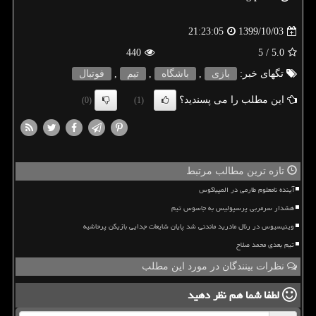
1399/10/03
21:23:05
440
/ 5
5.0
تگهای خبر:
بازی
,
باشگاه
,
تیم
,
فوتبال
این مطلب را می پسندید؟
(0)
(1)
تازه ترین مطالب مرتبط
آینده نامعلوم طارمی در المپیاکوس
هشدار سرمربی پرسپولیس به جاسوس تیم
وینیسیوس در رئال مادرید ماندنی شد پایان شایعات جدایی بازیکن پرحاشیه
تیم بعدی محمد صلاح
نظرات بینندگان در مورد این مطلب
لطفا شما هم
نظر دهید