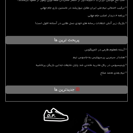
شب تلخ فوتبال ایران با ۳ نتیجه دور از انتظار شاگردان قلعه نویی چطور از صعود بازماندند؟
ترکیب احتمالی تیم ملی ایران مقابل نیوزیلند در نخستین بازی جام جهانی
برنامه ۴ دیدار امشب جام جهانی
بلژیک زیر آتش انتقادات رسانه های خودی نسل طلایی در آستانه افول است!
پربحث ترین ها
آینده نامعلوم طارمی در المپیاکوس
هشدار سرمربی پرسپولیس به جاسوس تیم
وینیسیوس در رئال مادرید ماندنی شد پایان شایعات جدایی بازیکن پرحاشیه
تیم بعدی محمد صلاح
جدیدترین ها