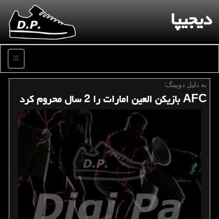
دیجیپا
منو
به دلیل دوپینگ؛
AFC بازیكن العین امارات را 2 سال محروم كرد