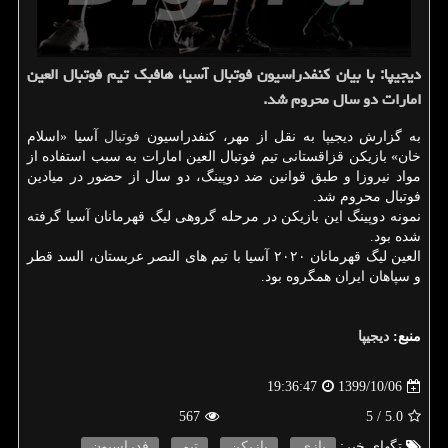
دیجیپا: با بیان کنفدراسیون فوتبال آسیا، هافبک تیم فوتبال العین
امارات دو سال محروم شد.
به گزارش دیجیپا به نقل از مهر، کنفدراسیون
فوتبال
آسیا «اسلام
خان» بازیکن قزاقستانی تیم فوتبال العین امارات به سبب استفاده از
مواد نیروزا و طبق قوانین ضد دوپینگ، دو سال از حضور در میادین
فوتبال محروم شد.
نمونه دوپینگ این بازیکن در مرحله گروهی لیگ قهرمانان آسیا گرفته
شده بود.
العین لیگ قهرمانان ۲۰۲۰ آسیا با تیم های النصر عربستان، السد قطر
و سپاهان ایران همگروه بود.
منبع:
دیجیپا
1399/10/06
19:36:47
567
/ 5
5.0
تگهای خبر:
بازی
,
بازیكن
,
تیم
,
فدراسیون