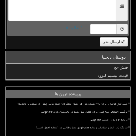
= ۱ بعلاوه ۵
ارسال نظر
دوستان دیجیپا
فیش حج
قیمت بیسیم کنوود
پربیننده ترین ها
شب تلخ فوتبال ایران با ۳ نتیجه دور از انتظار شاگردان قلعه نویی چطور از صعود بازماندند؟
ترکیب احتمالی تیم ملی ایران مقابل نیوزیلند در نخستین بازی جام جهانی
برنامه ۴ دیدار امشب جام جهانی
بلژیک زیر آتش انتقادات رسانه های خودی نسل طلایی در آستانه افول است!