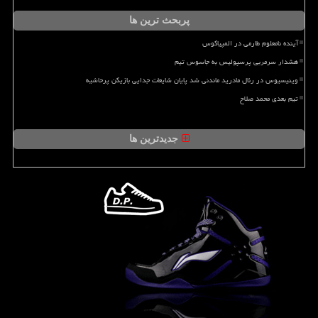
پربحث ترین ها
آینده نامعلوم طارمی در المپیاکوس
هشدار سرمربی پرسپولیس به جاسوس تیم
وینیسیوس در رئال مادرید ماندنی شد پایان شایعات جدایی بازیکن پرحاشیه
تیم بعدی محمد صلاح
جدیدترین ها