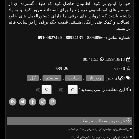
خود را ایمن تر کنید. اطمینان حاصل کنید که طیف گسترده ای از
سیستم های اتوماسیون دروازه را برای استفاده مرور کنید و به یاد
داشته باشید که دروازه های برقی ما دارای دستورالعمل های جامع
اتصالات و کمک فنی رایگان هستند.
قیمت جک برقی
را در سایت قائم
در ببینید.
شماره تماس: 88948560 - 88924131 - 09100627420
1399/10/18
00:41:53
689
/ 5
0.0
تگهای خبر:
رپورتاژ
,
سایت
,
سیستم
,
گل
این مطلب را می پسندید؟
(0)
(0)
تازه ترین مطالب مرتبط
برنامه بازیهای سپاهان در لیگ برتر بیست و ششم
نماینده ایران در سید دوم لیگ قهرمانان آسیا 2