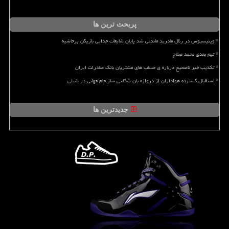
پربحث ترین ها
وینیسیوس در رئال مادرید ماندنی شد پایان شایعات جدایی بازیکن پرحاشیه
تیم بعدی محمد صلاح
تکذیب خبر ناصحیح درباره ی حساب های مشتریان بانک صادرات ایران
استقبال گسترده هواداران از دروازه بان شگفتی ساز جام جهانی در شیلی
جدیدترین ها