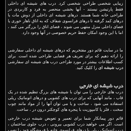
زیبایی شخصی طراحی شخصی کرد. درب های شیشه ای داخلی
فقط پارتیشن نیستند - آنها بخشی منحصر به فرد و کاربردی در
طراحی خانه شما هستند. درهای شیشه ای داخلی از دوش مات یا
درهای کمد گرفته تا درهای فرانسوی شفاف که به اتاق ناهار خوری یا
فضای داخلی منزل منتهی می شوند ، فضای اتاق را بزرگتر می کنند ،
اما با این وجود امکان حفظ حریم خصوصی در آنها وجود دارد.
ما در سایت قائم دور مفتخریم که درهای شیشه ای داخلی سفارشی
را ارائه دهیم که برای تعریف هر فضایی طراحی شده است. برای
کسب اطلاعات بیشتر در مورد طراحی درب های شیشه ای سفارشی
درب شیشه ای
را کلیک کنید.
درب شیشه ای خارجی
درب های خارجی را می توان با شیشه های بزرگ تنظیم شده در یک
قاب ، مانند آنهایی که برای درب های کشویی و درهای اتوماتیک ریلی
استفاده می شود ، ساخت و یا می توان آنها را از مواد مانند چوب
سخت ، فلز یا کامپوزیت با پنجره های کوچکتر درون در ، ساخت.
قائم دور پیمانکار شما برای تعمیر و تعویض شیشه درب خارجی
است. اگر می خواهید درب کشویی بیرونی ، درب جلوی ساختمان ،
درب اتوماتیک ریلی یا درهای فرانسوی خانه یا فروشگاه خود را نصب