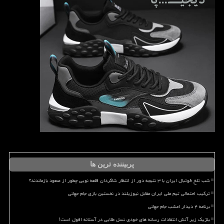
پربیننده ترین ها
شب تلخ فوتبال ایران با ۳ نتیجه دور از انتظار شاگردان قلعه نویی چطور از صعود بازماندند؟
ترکیب احتمالی تیم ملی ایران مقابل نیوزیلند در نخستین بازی جام جهانی
برنامه ۴ دیدار امشب جام جهانی
بلژیک زیر آتش انتقادات رسانه های خودی نسل طلایی در آستانه افول است!