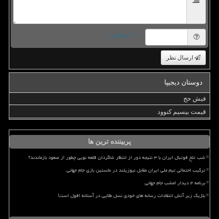
= ۲ بعلاوه ۱
ارسال نظر
دوستان دیجیپا
فیش حج
قیمت بیسیم کنوود
پربیننده ترین ها
شب تلخ فوتبال ایران با ۳ نتیجه دور از انتظار شاگردان قلعه نویی چطور از صعود بازماندند؟
ترکیب احتمالی تیم ملی ایران مقابل نیوزیلند در نخستین بازی جام جهانی
برنامه ۴ دیدار امشب جام جهانی
بلژیک زیر آتش انتقادات رسانه های خودی نسل طلایی در آستانه افول است!