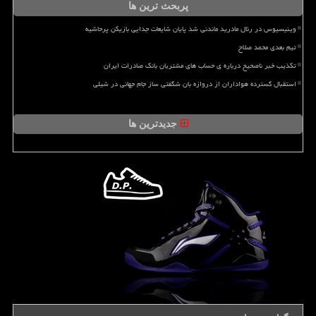
پربحث ترین ها
وینیسیوس در رئال مادرید ماندنی شد پایان شایعات جدایی بازیکن پرحاشیه
تیم بعدی محمد صلاح
تکذیب خبر ناصحیح درباره ی حساب های مشتریان بانک صادرات ایران
استقبال گسترده هواداران از دروازه بان شگفتی ساز جام جهانی در شیلی
جدیدترین ها