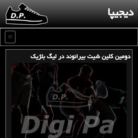
دیجیپا
منو
دومین كلین شیت بیرانوند در لیگ بلژیك