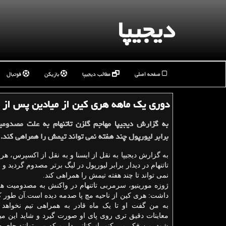
دیجیپا
صفحه اصلی
مطالب دیجیپا
بازیکن
فوتبال
دوری یك ماهه هری كین از میادین پس از
به گزارش دیجیپا مهاجم گلزن تاتنهام به علت مصدومی
برابر لیورپول چند هفته نمی تواند تیمش را همراهی کند.
به گزارش دیجیپا به نقل از ایسنا و به نقل از اکسپرس، هر
تاتنهام در دیدار برابر لیورپول در لیگ برتر مصدوم گردید و
نمی تواند تا چند هفته تیمش را همراهی کند.
ژوزه مورینیو، سرمربی تاتنهام در واکنش به مصدومیت ه
داشت: هری کین از ناحیه مچ پا صدمه دیده است.آن طور 
به من گفت او تا یک ماه قادر به همراهی تیم نخواهد بود
معاینات دقیق تری روی پای او صورت گیرد و شاید این می
شود. من فکر می کنم بازیکنانی داریم که می توانند جای 