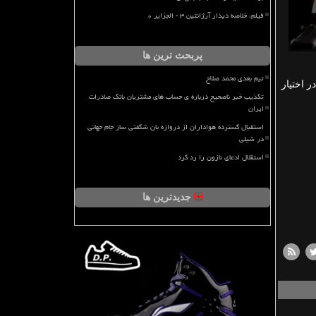
فیلم، خلاصه دیدار آرژانتین ۳ - الجزایر ۰
پربحث ترین ها
تیم بعدی محمد صلاح
گ برتر در رده چهارم قرار گرفته، تاتنهام هم با یک بازی کم تر ۳۳ امتیاز دارد و جایگاه ۶ را در اختیار
تکذیب خبر ناصحیح درباره ی حساب های مشتریان بانک صادرات
ایران
استقبال گسترده هواداران از دروازه بان شگفتی ساز جام جهانی
در شیلی
استقلال ادعای نازون را رد کرد
جدیدترین ها