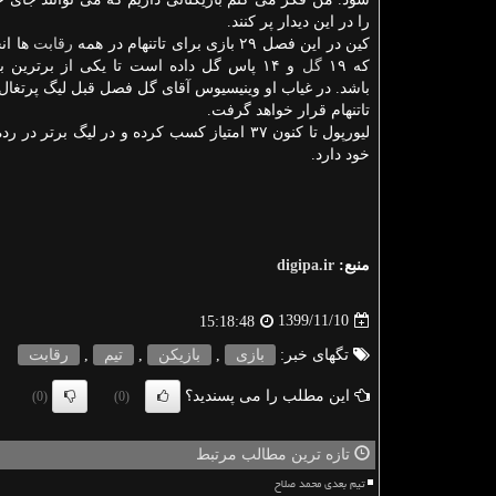
را در این دیدار پر کنند.
کین در این فصل ۲۹ بازی برای تاتنهام در همه
رقابت
ها ان
که ۱۹
گل
و ۱۴ پاس گل داده است تا یکی از برترین 
باشد. در غیاب او وینیسیوس آقای گل فصل قبل لیگ پرتغال 
تاتنهام قرار خواهد گرفت.
خود دارد.
منبع:
digipa.ir
1399/11/10
15:18:48
تگهای خبر:
بازی
,
بازیكن
,
تیم
,
رقابت
این مطلب را می پسندید؟
(0)
(0)
تازه ترین مطالب مرتبط
تیم بعدی محمد صلاح