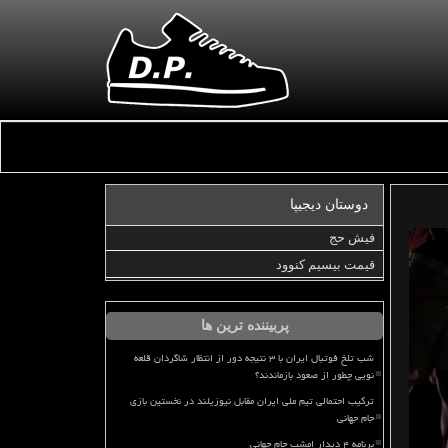
دوستان دیجیپا
فیش حج
قیمت بیسیم کنوود
پربیننده ترین ها
شب تلخ فوتبال ایران با ۳ نتیجه دور از انتظار شاگردان قلعه
نویی چطور از صعود بازماندند؟
ترکیب احتمالی تیم ملی ایران مقابل نیوزیلند در نخستین بازی
جام جهانی
برنامه ۴ دیدار امشب جام جهانی