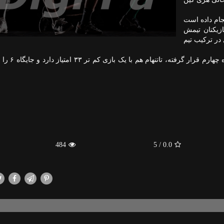
جام داده است
بازیکنان تیمش
در ترکیب تیم
لیورپول تا کنون ۳۷ امتیاز کسب کرده و در لی
484
/ 5
0.0