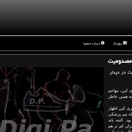
رپورتاژ
درباره دیجیپا
 مصدومیت
ت در دیدار
ی کین، مهاجم
 به همین خاطر
ری کین اظهار
که تیم پزشکی
. البته باید
زان کم تر هم
خالی هری کین