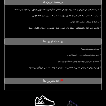
پربیننده ترین ها
شب تلخ فوتبال ایران با ۳ نتیجه دور از انتظار شاگردان قلعه نویی چطور از صعود بازماندند؟
ترکیب احتمالی تیم ملی ایران مقابل نیوزیلند در نخستین بازی جام جهانی
برنامه ۴ دیدار امشب جام جهانی
بلژیک زیر آتش انتقادات رسانه های خودی نسل طلایی در آستانه افول است!
پربحث ترین ها
خورخه مسی که بود؟
آینده نامعلوم طارمی در المپیاکوس
هشدار سرمربی پرسپولیس به جاسوس تیم
وینیسیوس در رئال مادرید ماندنی شد پایان شایعات جدایی بازیکن پرحاشیه
جدیدترین ها