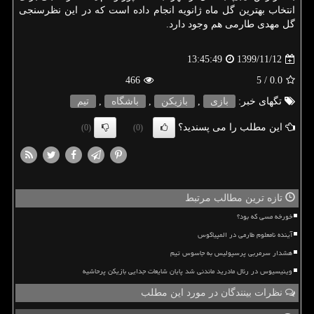
انتخاب بهترین گل ماه ژانویه انجام داده است که در این نظرسنجی
گل مهدی طارمی هم وجود دارد.
1399/11/12
13:45:49
466
/ 5
0.0
تگهای خبر:
بازی
,
بازیكن
,
باشگاه
,
تیم
این مطلب را می پسندید؟
(0)
(0)
تازه ترین مطالب مرتبط
خورخه مسی که بود؟
آینده نامعلوم طارمی در المپیاکوس
هشدار سرمربی پرسپولیس به جاسوس تیم
وینیسیوس در رئال مادرید ماندنی شد پایان شایعات جدایی بازیکن پرحاشیه
نظرات بینندگان در مورد این مطلب