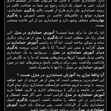
دارد، حسابداری است. تا جایی که می‌توان گفت در سیستم اداری
ایران، حتی به عنوان یک ارباب رجوع نیز شما به شناخت کافی در
زمینه حسابداری نیاز دارید.فارغ از اهمیت بالای
یادگیری
حسابداری،
همواره موانع و چالش‌های خاصی در مسیر آموزش و
یادگیری
مهارت
‌های مختلف وجود دارد و حسابداری نیز از این قاعده مستثنی
نیست.
اما راه حل ما برای شما چیست؟
آموزش حسابداری در منزل
!
این
همان راه حل منطقی است که
یادگیری
را بیش از هر زمان دیگری
ساده و ممکن ساخته است. اما آیا به راستی
آموزش حسابداری در
منزل
کارآمد و مثمر ثمر است؟ آیا با طی کردن پروسه
یادگیری
همپای
آموزش حسابداری در منزل
، می‌توانیم به یک حسابداری
واقعی تبدیل شویم؟ این‌ها پرسش‌هایی هستند که ما را به نگارش این
یادداشت واداشت. پس برای دریافت پاسخ پرسش‌های خود در مورد
آموزش حسابداری در منزل
، تا انتها با ما همراه باشید.
آیا واقعاً نیازی به آموزش حسابداری در منزل هست ؟
این اصلی‌ترین پرسشی است که پیش از هر خریدی از خود خواهید
پرسید. با توجه به لزوم شناخت فرآیند‌های حسابداری برای تمام افراد
حاضر در جامعه و درگیر با پروسه‌های اداری و کاری، قطعاً خرید
آموزش حسابداری در منزل
الزامی است. حتی اگر قصد اشتغال و
درآمدزایی در این حیطه را نداشته باشید، امروزه
یادگیری
اصول
حسابداری یکی از الزامات است. پس بی‌شک باید خرید
آموزش
حسابداری در منزل
را در برنامه خودتان داشته باشید.