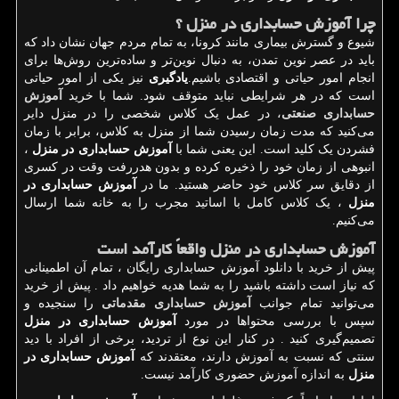
چرا آموزش حسابداری در منزل ؟
شیوع و گسترش بیماری مانند کرونا، به تمام مردم جهان نشان داد که
باید در عصر نوین تمدن، به دنبال نوین‌تر و ساده‌ترین روش‌ها برای
انجام امور حیاتی و اقتصادی باشیم.
یادگیری
نیز یکی از امور حیاتی
است که در هر شرایطی نباید متوقف شود. شما با خرید
آموزش
حسابداری صنعتی
، در عمل یک کلاس شخصی را در منزل دایر
می‌کنید که مدت زمان رسیدن شما از منزل به کلاس، برابر با زمان
فشردن یک کلید است. این یعنی شما با
آموزش حسابداری در منزل
،
انبوهی از زمان خود را ذخیره کرده و بدون هدررفت وقت در کسری
از دقایق سر کلاس خود حاضر هستید. ما در
آموزش حسابداری در
منزل
، یک کلاس کامل با اساتید مجرب را به خانه شما ارسال
می‌کنیم.
آموزش حسابداری در منزل واقعاً کارآمد است
پیش از خرید با دانلود آموزش حسابداری رایگان ، تمام آن اطمینانی
که نیاز است داشته باشید را به شما هدیه خواهیم داد . پیش از خرید
می‌توانید تمام جوانب
آموزش حسابداری مقدماتی
را سنجیده و
سپس با بررسی محتواها در مورد
آموزش حسابداری در منزل
تصمیم‌گیری کنید . در کنار این نوع از تردید، برخی از افراد با دید
سنتی که نسبت به آموزش دارند، معتقدند که
آموزش حسابداری در
منزل
به اندازه آموزش حضوری کارآمد نیست.