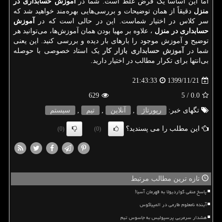
اما این اساساً یک فرض غلط است. شما در
آموزش حسابداری در
منزل
دقیقاً از همان توضیحات و بررسی‌هایی بهره‌مند خواهید شد که
سر کلاس در اختیار شماست. این در حالی است که در
آموزش
حسابداری در منزل
، علاوه بر مهیا بودن همان آموزش‌ها، می‌توانید هر
توضیح و آموزش موجود را بارهای بار دیده و بررسی کنید. این یعنی
شما در
آموزش حسابداری بازار کار
یک استاد خصوصی با حوصله
بی‌انتها برای تکرار مطالب در اختیار دارید.
1399/11/21
21:43:33
629
/ 5
0.0
تگهای خبر:
رپورتاژ
,
آنلاین
,
تیم
,
سیستم
این مطلب را می پسندید؟
(0)
(0)
تازه ترین مطالب مرتبط
پاسخ منفی گواردیولا به قهرمان آسیا!
آینده نامعلوم طارمی در المپیاکوس
هشدار سرمربی پرسپولیس به جاسوس تیم