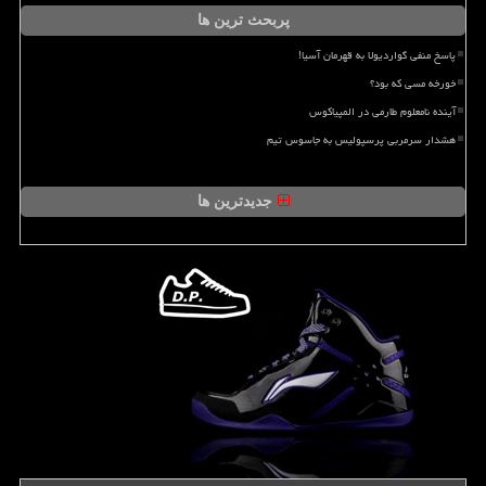
پربحث ترین ها
پاسخ منفی گواردیولا به قهرمان آسیا!
خورخه مسی که بود؟
آینده نامعلوم طارمی در المپیاکوس
هشدار سرمربی پرسپولیس به جاسوس تیم
جدیدترین ها