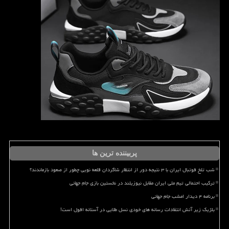
پربیننده ترین ها
شب تلخ فوتبال ایران با ۳ نتیجه دور از انتظار شاگردان قلعه نویی چطور از صعود بازماندند؟
ترکیب احتمالی تیم ملی ایران مقابل نیوزیلند در نخستین بازی جام جهانی
برنامه ۴ دیدار امشب جام جهانی
بلژیک زیر آتش انتقادات رسانه های خودی نسل طلایی در آستانه افول است!