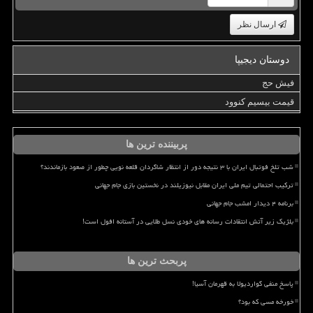
ارسال نظر
دوستان دیجیپا
فیش حج
قیمت بیسیم کنوود
پربیننده ترین ها
شب تلخ فوتبال ایران با ۳ نتیجه دور از انتظار شاگردان قلعه نویی چطور از صعود بازماندند؟
ترکیب احتمالی تیم ملی ایران مقابل نیوزیلند در نخستین بازی جام جهانی
برنامه ۴ دیدار امشب جام جهانی
بلژیک زیر آتش انتقادات رسانه های خودی نسل طلایی در آستانه افول است!
پربحث ترین ها
پاسخ منفی گواردیولا به قهرمان آسیا!
خورخه مسی که بود؟