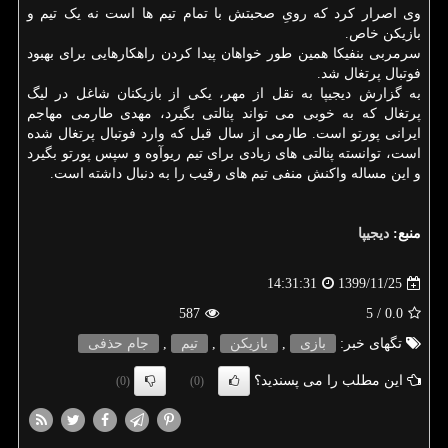
وی اصرار کرد که رویِ صحبتش با تمام تیم ها است نه یک تیم و
بازیکن خاص.
سرمربی بنفیکا همین طور خواهان پیدا کردن راهکارهایی برای بهبود
فوتبال پرتغال شد.
به گزارش دیجیپا به نقل از مهر، یکی از بازیکنان شاغل در لیگ
پرتغال که به خوبی می تواند پنالتی بگیرد، مهدی طارمی مهاجم
ایرانی پورتو است. طارمی از سال قبل که وارد فوتبال پرتغال شده
است، توانسته پنالتی های زیادی برای تیم ریوآوه و سپس پورتو بگیرد
و این مساله واکنش منفی تیم های رقیب را به دنبال داشته است.
منبع:
دیجیپا
1399/11/25
14:31:31
587
/ 5
0.0
تگهای خبر:
بازی
,
بازیكن
,
تیم
,
جام حذفی
این مطلب را می پسندید؟
(0)
(0)