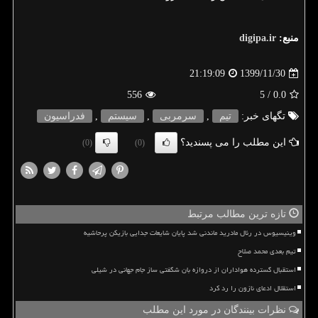
منبع:
digipa.ir
1399/11/30
21:19:09
556
/ 5
0.0
تگهای خبر:
تیم
,
سرمربی
,
سیستم
,
فدراسیون
این مطلب را می پسندید؟
(0)
(0)
تازه ترین مطالب مرتبط
وینیسیوس در رئال مادرید ماندنی شد پایان شایعات جدایی بازیکن پرحاشیه
تیم بعدی محمد صلاح
استقبال گسترده هواداران از دروازه بان شگفتی ساز جام جهانی در شیلی
استقلال ادعای نازون را رد کرد
نظرات بینندگان در مورد این مطلب