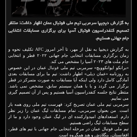
به گزارش دیجیپا سرمربی تیم ملی فوتبال عمان اظهار داشت: منتظر
تصمیم کنفدراسیون فوتبال آسیا برای برگزاری مسابقات انتخابی
جام جهانی هستیم.
به گزارش دیجیپا به نقل از مهر، تا آخر امروز AFC تکلیف نحوه و
زمان برگزاری مسابقات انتخابی جام جهانی ۲۰۲۲ قطر و انتخابی
جام ملت های ۲۰۲۳ آسیا را مشخص می کند.
«برانکو ایوانکوویچ» سرمربی تیم ملی
فوتبال
عمان در این خصوص
به روزنامه «عمان دیلی» اظهار داشت: تیم ما برای مسابقات بعدی
آمادگی کامل دارد ولی اینکه آیا مسابقات به صورت متمرکز در قطر
برگزار می گردد و یا با همان سیستم سابق، مشخص نمی باشد.
منتظر نتایج جلسه کنفدراسیون آسیا هستیم و پس از آن تصمیم گیری
می نماییم.
سرمربی تیم ملی عمان تصریح کرد: فهرست تیم ملی روی همه باز
است. من بعنوان سرمربی، تمام مسابقات لیگ عمان را زیر نظر
دارم. استعدادهای امیدوارکننده ای در لیگ عمان وجود دارد و ما از
سطح مسابقات لیگ راضی هستیم.
تیم ملی فوتبال عمان در مرحله انتخابی جام جهانی با تیم های قطر،
افغانستان، بنگلادش و هند همگروه است.