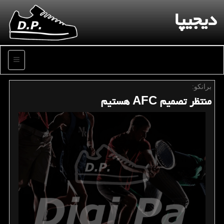
دیجیپا
منو
برانكو:
منتظر تصمیم AFC هستیم