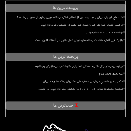
پربیننده ترین ها
شب تلخ فوتبال ایران با ۳ نتیجه دور از انتظار شاگردان قلعه نویی چطور از صعود بازماندند؟
ترکیب احتمالی تیم ملی ایران مقابل نیوزیلند در نخستین بازی جام جهانی
برنامه ۴ دیدار امشب جام جهانی
بلژیک زیر آتش انتقادات رسانه های خودی نسل طلایی در آستانه افول است!
پربحث ترین ها
وینیسیوس در رئال مادرید ماندنی شد پایان شایعات جدایی بازیکن پرحاشیه
تیم بعدی محمد صلاح
تکذیب خبر ناصحیح درباره ی حساب های مشتریان بانک صادرات ایران
استقبال گسترده هواداران از دروازه بان شگفتی ساز جام جهانی در شیلی
جدیدترین ها