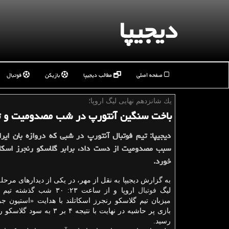
دیجیپا
صفحه اصلی
مطالب دیجیپا
بازیکن
فوتبال
یك شانزدهم نهایی لیگ اروپا؛
باخت سنگین آنتورپ در شب مصدومیت و تع
دیجیپا: تیم فوتبال آنتورپ در شبی که دروازه بان ایرا
سبب مصدومیت از دست داد، برابر گلاسکو رنجرز اسک
خورد.
به گزارش دیجیپا به نقل از مهر، در یکی از دیدارهای مرحل
لیگ
فوتبال
اروپا و از ساعت ۲۳: ۳۰ شب گذ
میزبان تیم گلاسکو رنجرز اسکاتلند با هدایت «استیون جرا
بازی پر حاشیه در نهایت با نتیجه ۴ بر ۳
رسید.