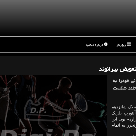
رپورتاژ
درباره دیجیپا
ویض بیرانوند
نی خودرا به
اتلند شکست
ه یک شانزدهم
شته تیم آنتورپ بلژیک
رد» بود. این
 به سود گلاسکو رنجرز به اتمام