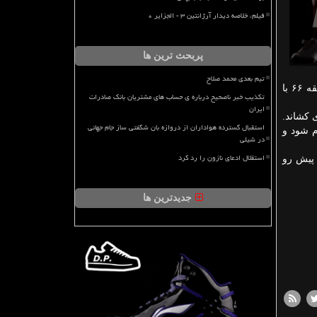
فیلم، خلاصه دیدار آرژانتین ۳ - الجزایر ۰
پربحث ترین ها
تیم بعدی محمد صلاح
در نیمه دوم و در دقیقه ۵۹ باریسیچ از روی نقطه پنالتی موفق شد دروازه بیرانوند را باز کند و بازی را به تساوی بکشاند. آنتورپ در دقیقه ۶۶ با
تکذیب خبر ناصحیح درباره ی حساب های مشتریان بانک صادرات
ایران
دقیقه ۸۴ بازهم کار را به تساوی کشاند.
استقبال گسترده هواداران از دروازه بان شگفتی ساز جام جهانی
 به سود تیم اسکاتلندی تمام شود و
در شیلی
استقلال ادعای نازون را رد کرد
ر ۲ کراسنودار روسیه را از پیش رو
جدیدترین ها