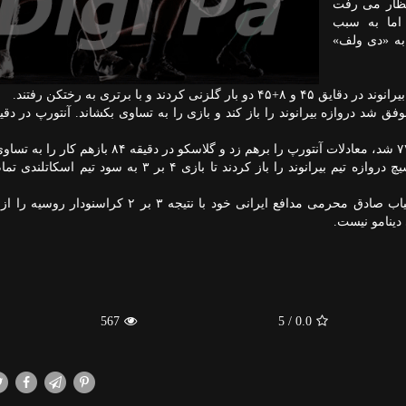
نتظار می رفت
ما به سبب
ی خودرا به «دی ولف»
مصدومیت بیرانوند که موجب خروجش از زمین در دقیقه ۷۷ شد، معادلات آنتورپ را برهم زد و گلاسکو در 
شاگردان استیون جرارد در دقیقه ۹۰ مجدداً با پنالتی باریسیچ دروازه تیم بیرانوند را باز کردند تا بازی ۴ بر ۳
در دیگر بازی این مرحله، تیم دیناموزاگرب کرواسی در غیاب صادق محرمی مدافع ایرانی خود با نتیجه ۳ ب
ینامو نیست.
567
/ 5
0.0