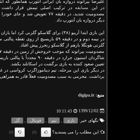
علیرضا بیرانوند دروازه بان ایرانی آنتورپ همانطور که ا
در این
مسابقه
در ترکیب اصلی تیمش قرار داشت ا
مصدومیت شدید، در دقیقه ۷۷ تعویض شد و جا
دیگر دروازه بان آنتورپ داد.
این بازی ابتدا آریبو (۳۸) برای گلاسکو گلزنی کرد اما یاران بیرانوند در دقایق ۴۵ و ۸+۴۵ دو بار گلزنی کردند و با برتری به رختکن رفتند.
گلزنی هونگلا بازهم از گلاسکو رنجرز پیش افتاد.
تعیین صعود کننده به بازی برگشت در اسکاتلند بکشد.
برداشت. محرمی به سبب مصدومیت فعلاً قادر به همراهی د
منبع:
digipa.ir
1399/12/02
10:11:43
تگهای خبر:
بازی
,
تیم
,
فوتبال
,
گل
این مطلب را می پسندید؟
(0)
(0)