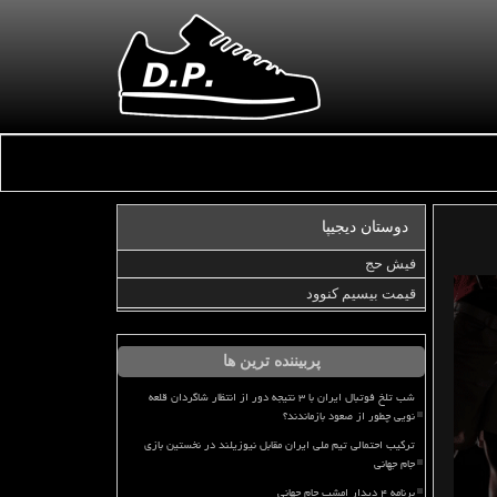
دوستان دیجیپا
فیش حج
قیمت بیسیم کنوود
پربیننده ترین ها
شب تلخ فوتبال ایران با ۳ نتیجه دور از انتظار شاگردان قلعه
نویی چطور از صعود بازماندند؟
ترکیب احتمالی تیم ملی ایران مقابل نیوزیلند در نخستین بازی
جام جهانی
برنامه ۴ دیدار امشب جام جهانی